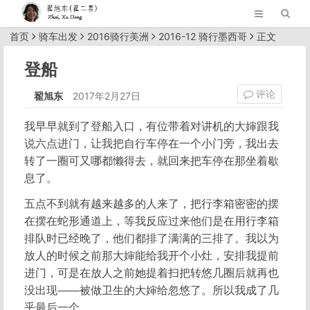
首页
骑车出发
2016骑行美洲
2016-12 骑行墨西哥
正文
登船
评论
翟旭东
2017年2月27日
我早早就到了登船入口，有位带着对讲机的大婶跟我
说六点进门，让我把自行车停在一个小门旁，我出去
转了一圈可又哪都懒得去，就回来把车停在那坐着歇
息了。
五点不到就有越来越多的人来了，把行李箱密密的摆
在摆在蛇形通道上，等我反应过来他们是在用行李箱
排队时已经晚了，他们都排了满满的三排了。我以为
放人的时候之前那大婶能给我开个小灶，安排我提前
进门，可是在放人之前她提着扫把转悠几圈后就再也
没出现——被做卫生的大婶给忽悠了。所以我成了几
乎最后一个。