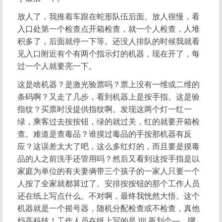
放人了，我推着车跟在蛇形队伍后面。放人很慢，看
入口处第一个检查点开箱检查，就一个人检查，人堆
积多了，后面就停一下等。还没人排队的时候我就看
见入口附近有个有两个指示灯的机器，现在开了，每
过一个人就要亮一下。
这是啥机器？是激光验票吗？票上没有一维或二维的
条码啊？又走了几步，看到机器上是按手指。这是验
指纹？买票时没提供指纹啊。发现这两个灯一红一
绿，乘客过去按按钮，绿的就过关，红的就要开箱检
查。难道是查毒品？谁摸过毒品的手按那机器有反
应？这误差太大了吧，这么多红灯的，而且要是摸毒
品的人之前洗手还管用吗？然后又看到这按手指是以
家庭为单位的有夫妻俩带三个孩子的一家人只要一个
人按了全家就都算过了。安排按按钮的那个工作人员
还在纸上写点什么。不对啊，最终我恍然大悟。这个
机器就是一个摇号器，随机分配检查或不检查，真他
妈高科技！工作人员在纸上写的是 |||| 再划个—，嗯，