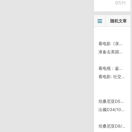
07/11
随机文章
看电影《亲爱的》
准备去美国渡个假
看电视：鉴宝那个主持人我听见她的声音我都想吐
看电影: 社交网络，讲述geek企业家自己的故事
坦桑尼亚D56/0922，Zanzibar
出藏D34/1027, 金沙江丽江岔口——石鼓——返回岔——丽江
坦桑尼亚D9/0806，Mwanza