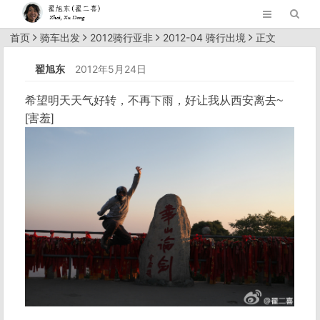
首页
骑车出发
2012骑行亚非
2012-04 骑行出境
正文
翟旭东
2012年5月24日
希望明天天气好转，不再下雨，好让我从西安离去~
[害羞]