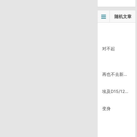
随机文章
对不起
再也不去新西兰了
埃及D15/1216，Ras Sedr
变身