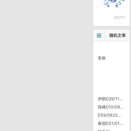
07/11
随机文章
老板
伊朗D29/1112，霍梅尼机场，准备飞约旦
珠峰D10/0914, 扎西宗、老定日
D59/0623，端午，相克宗
泰国D51/0107，苏梅岛Ang Thong日落