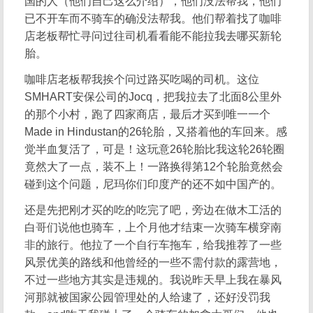
国的人（他们自己这么介绍），他们没法帮我，他们
已不开车而不骑车的确没法帮我。他们帮着找了咖啡
店老板帮忙寻问过往司机看看能不能拉我去哪买新轮
胎。
咖啡店老板帮我挨个问过路买吃喝的司机。这位
SMHART安保公司的Jocq，把我拉去了北面8公里外
的那个小村，跑了四家商店，最后才买到唯一一个
Made in Hindustan的26轮胎，又搭着他的车回来。感
觉半血复活了，可是！这玩意26轮胎比我这轮26轮圈
竟然大了一点，装不上！一路换得第12个轮胎竟然会
碰到这个问题，尼玛你们印度产的还不如中国产的。
还是先把刚才买的吃的吃完了吧，旁边在做木工活的
白哥们说他也骑车，上个月他才结束一次骑车横穿南
非的旅行。他拉了一个自行车拖车，给我推荐了一些
风景优美的路线和他曾经的一些不需付款的露营地，
不过一些地方其实是违规的。我说昨天早上我在暴风
河那就被国家公园管理处的人给逮了，还好没罚我