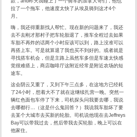
款，and昨天我碰上了一个骑车的加拿大哥们，他也
拉了一个拖车，他速度太快了从埃及骑到这才4个
月。
嗨，我还得重新找人帮忙。现在新的问题来了，我还
去不去刚才那村子把车轮胎退了，推车全程过去如果
车胎不再炸的话两个小时应该可以到，路上没准可以
再搭上车。可是就算退了我也买不到好的。或者就是
寻找搭车机会，但是主路上虽然车多但是车速太快感
觉很难搭上，商店咖啡厅这附近经常是附近农场的短
途车。
这会阴云又重了，又到下午三点多，在这地方已经耗
了24小时，想着大不了就在这继续扎营一晚。突然一
辆红色面包车停了下来，司机探头问我要去哪，我说
去哪都行…（这是什么鬼回答？）我说我车胎坏了要
去某个大城市去买新的轮胎。司机说他现在去Jeffreys
Bay可以带我过去，然后带我去买轮胎，晚上可以在
他家住。