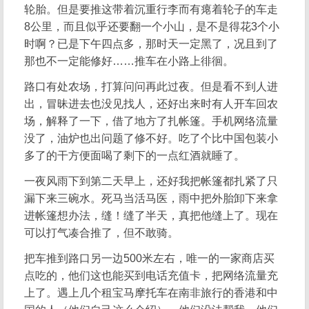
轮胎。但是要推这带着沉重行李而有瘪着轮子的车走
8公里，而且似乎还要翻一个小山，是不是得花3个小
时啊？已是下午四点多，那时天一定黑了，况且到了
那也不一定能修好……推车在小路上徘徊。
路口有处农场，打算问问再此过夜。但是看不到人进
出，冒昧进去也没见找人，还好出来时有人开车回农
场，解释了一下，借了地方了扎帐篷。手机网络流量
没了，油炉也出问题了修不好。吃了个比中国包装小
多了的干方便面喝了剩下的一点红酒就睡了。
一夜风雨下到第二天早上，还好我把帐篷都扎紧了只
漏下来三碗水。死马当活马医，雨中把外胎卸下来拿
进帐篷想办法，缝！缝了半天，真把他缝上了。现在
可以打气凑合推了，但不敢骑。
把车推到路口另一边500米左右，唯一的一家商店买
点吃的，他们这也能买到电话充值卡，把网络流量充
上了。遇上几个租宝马摩托车在南非旅行的香港和中