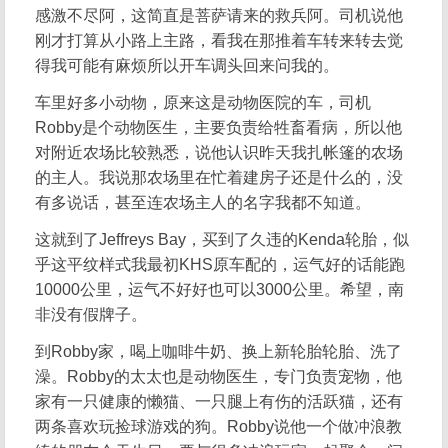
感激不尽阿，这简直是菩萨请来的救兵阿。司机说他
刚才打算从小路上主路，看我在那推着车转来转去觉
得我可能有麻烦所以开车调头回来问我的。
车里好多小动物，原来这是动物医院的车，司机
Robby是个动物医生，主要负责给牲畜看病，所以他
对附近农场比较熟悉，说他认识昨天我扎帐篷的农场
的主人。我说那农场里在忙着建房子还是什么的，没
有多说话，甚至连农场主人的名字我都不知道。
这就到了Jeffreys Bay，买到了久违的Kenda轮胎，似
乎这平纹样式我最初KHS原车配的，运气好的话能跑
10000公里，运气不好好也可以3000公里。希望，南
非没有假牌子。
到Robby家，喝上咖啡牛奶、换上新轮胎轮胎、洗了
澡。Robby的太太也是动物医生，专门负责宠物，他
家有一只健康的懒猫、一只腿上有伤的活跃猫，还有
两条喜欢玩捡球游戏的狗。Robby说他一个做冲浪教