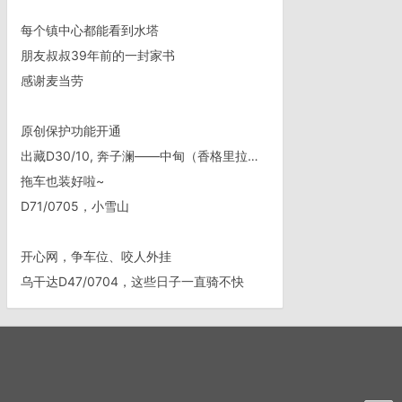
每个镇中心都能看到水塔
朋友叔叔39年前的一封家书
感谢麦当劳
原创保护功能开通
出藏D30/10, 奔子澜——中甸（香格里拉县）
拖车也装好啦~
D71/0705，小雪山
开心网，争车位、咬人外挂
乌干达D47/0704，这些日子一直骑不快