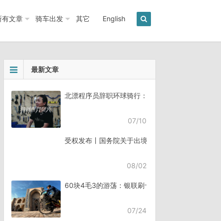
所有文章
骑车出发
其它
English
最新文章
北漂程序员辞职环球骑行：7年骑行45个国家《骑
07/10
受权发布丨国务院关于出境入境管理的规定
08/02
60块4毛3的游荡：银联刷卡失败，却扣了钱
07/24