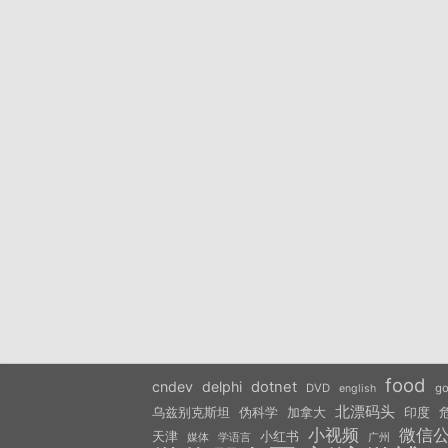
food
cndev
delphi
dotnet
DVD
go
english
北漂码头
乌兹别克斯坦
伪科学
加拿大
印度
小视频
微信
天津
小红书
学语言
媒体
广州