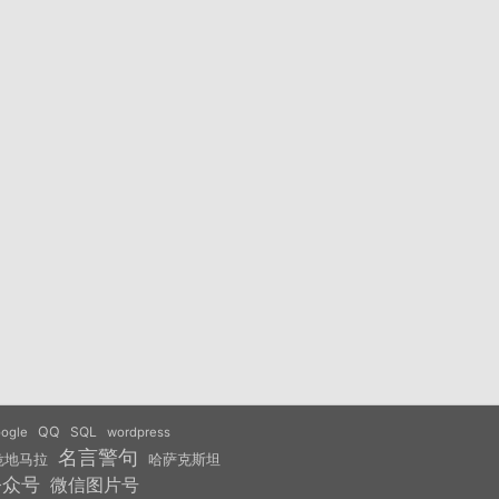
QQ
SQL
ogle
wordpress
名言警句
危地马拉
哈萨克斯坦
公众号
微信图片号