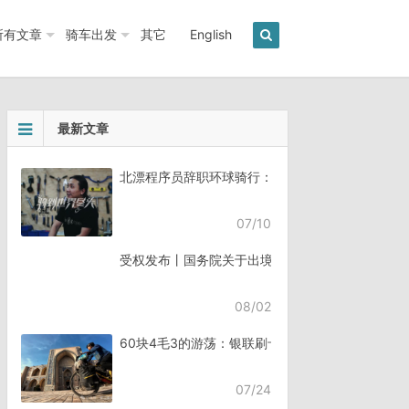
所有文章
骑车出发
其它
English
最新文章
北漂程序员辞职环球骑行：7年骑行45个国家《骑
07/10
受权发布丨国务院关于出境入境管理的规定
08/02
60块4毛3的游荡：银联刷卡失败，却扣了钱
07/24