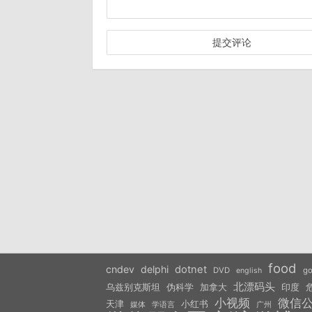
food
cndev
delphi
dotnet
DVD
go
english
北漂码头
乌兹别克斯坦
伪科学
加拿大
印度
小视频
微信
天津
小红书
学语言
媒体
广州