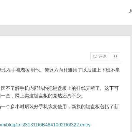
评论
啥现在手机都爱用他。俺这方向杆难用了以后加上下班不坐
，因不了解手机内部结构把键盘板上的排线弄断了。这下可
网一查，网上卖这键盘板的竟然还真不少。
捣一个多小时后装好手机恢复使用，新换的键盘板包括了新
e.com/blog/cns!3131D6B4841002D6!322.entry