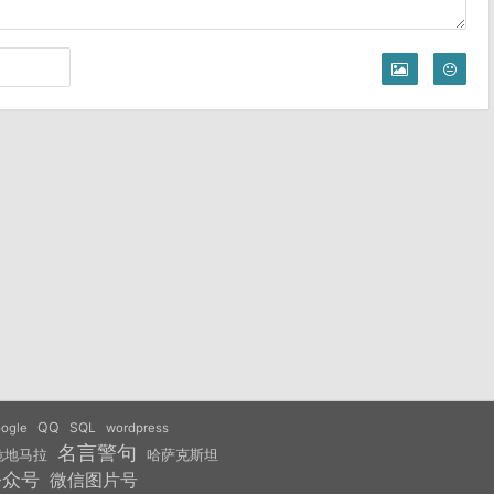
QQ
SQL
ogle
wordpress
名言警句
危地马拉
哈萨克斯坦
公众号
微信图片号