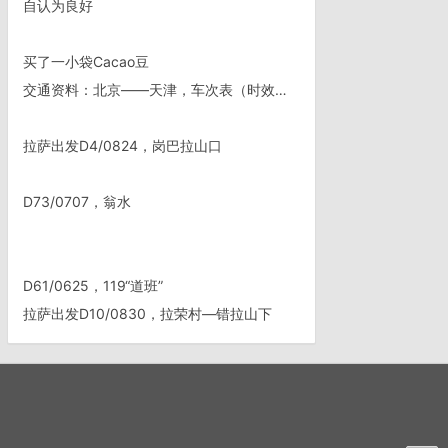
自认为良好
买了一小袋Cacao豆
交通资料：北京——天津，车次表（时效变动）
拉萨出发D4/0824，岗巴拉山口
D73/0707，翁水
D61/0625，119“道班”
拉萨出发D10/0830，拉荣村—错拉山下