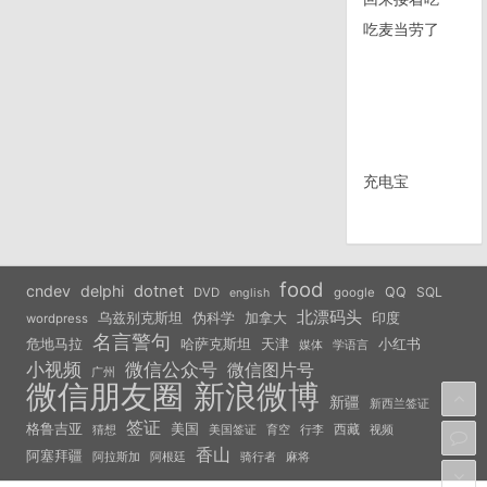
吃麦当劳了
充电宝
food
cndev
delphi
dotnet
QQ
SQL
DVD
google
english
北漂码头
乌兹别克斯坦
伪科学
加拿大
印度
wordpress
名言警句
危地马拉
天津
小红书
哈萨克斯坦
学语言
媒体
小视频
微信公众号
微信图片号
广州
微信朋友圈
新浪微博
新疆
新西兰签证
签证
美国
格鲁吉亚
西藏
猜想
美国签证
视频
育空
行李
香山
阿塞拜疆
阿拉斯加
阿根廷
骑行者
麻将