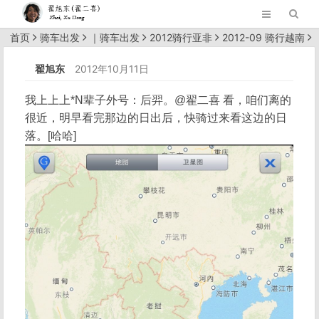
首页
骑车出发
｜
骑车出发
2012骑行亚非
2012-09 骑行越南
正文
翟旭东
2012年10月11日
我上上上*N辈子外号：后羿。@翟二喜 看，咱们离的
很近，明早看完那边的日出后，快骑过来看这边的日
落。[哈哈]