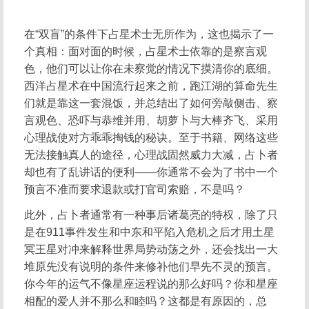
在“双盲”的条件下占星术士无所作为，这也揭示了一
个真相：面对面的时候，占星术士依靠的是察言观
色，他们可以让你在未察觉的情况下摸清你的底细。
西洋占星术在中国流行起来之前，跑江湖的算命先生
们就是靠这一套混饭，并总结出了如何旁敲侧击、察
言观色、恐吓与恭维并用、胡萝卜与大棒齐飞、采用
心理战使对方乖乖掏钱的秘诀。至于书籍、网络这些
无法接触真人的途径，心理战固然威力大减，占卜者
却也有了乱讲话的便利——你通常不会为了书中一个
预言不准而要求退款或打官司索赔，不是吗？
此外，占卜者通常有一种事后诸葛亮的特权，除了只
是在911事件发生和中东和平陷入危机之后才用土星
冥王星对冲来解释世界局势动荡之外，还会找出一大
堆原先没有说明的条件来修补他们早先不灵的预言。
你今年的运气不像星座运程说的那么好吗？你和星座
相配的爱人并不那么和睦吗？这都是有原因的，总