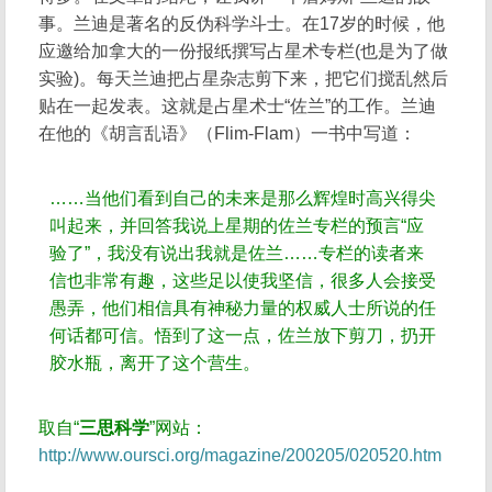
事。兰迪是著名的反伪科学斗士。在17岁的时候，他
应邀给加拿大的一份报纸撰写占星术专栏(也是为了做
实验)。每天兰迪把占星杂志剪下来，把它们搅乱然后
贴在一起发表。这就是占星术士“佐兰”的工作。兰迪
在他的《胡言乱语》（Flim-Flam）一书中写道：
……当他们看到自己的未来是那么辉煌时高兴得尖
叫起来，并回答我说上星期的佐兰专栏的预言“应
验了”，我没有说出我就是佐兰……专栏的读者来
信也非常有趣，这些足以使我坚信，很多人会接受
愚弄，他们相信具有神秘力量的权威人士所说的任
何话都可信。悟到了这一点，佐兰放下剪刀，扔开
胶水瓶，离开了这个营生。
取自“
三思科学
”网站：
http://www.oursci.org/magazine/200205/020520.htm