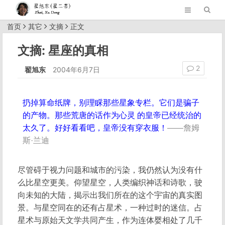
首页
其它
文摘
正文
文摘: 星座的真相
2
翟旭东
2004年6月7日
扔掉算命纸牌，别理睬那些星象专栏。它们是骗子
的产物。那些荒唐的话作为心灵 的皇帝已经统治的
太久了。好好看看吧，皇帝没有穿衣服！
——詹姆
斯·兰迪
尽管碍于视力问题和城市的污染，我仍然认为没有什
么比星空更美。仰望星空，人类编织神话和诗歌，驶
向未知的大陆，揭示出我们所在的这个宇宙的真实图
景。与星空同在的还有占星术，一种过时的迷信。占
星术与原始天文学共同产生，作为连体婴相处了几千