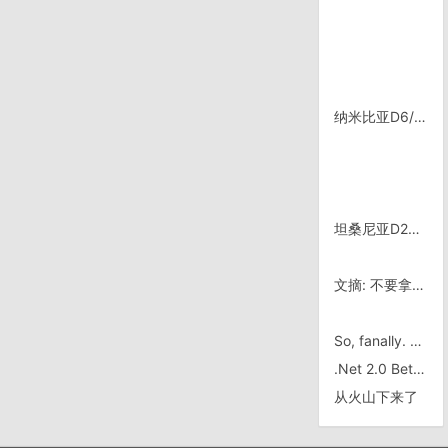
纳米比亚D6/1220，河边的路沙土太多实在难走
坦桑尼亚D26/0823，距离Arusha 120km
文摘: 不要拿最后期限玩“狼来了”的游戏
So, fanally. 我幸运的遇上一次大梦木木木棒大大大大大大大大大大木木木木木木
.Net 2.0 Beta 2 今天发现的怪问题
从火山下来了