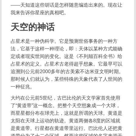
——天知道这些胡话是怎样随意编造出来的。现在让
我来告诉你星座的真相吧。
天空的神话
占星术是一种伪科学。它是预测世俗事务的一种方
法，它基于这样一种理论，即：天体以某种方式能确
定或者现实世间的变化。这是《不列颠百科全书》给
占星术的定义。占星术古老得超乎想象。它最早可以
追溯到公元前2000多年的古美索不达米亚文明时期。
那时候人们就认为，某些特殊的天象代表了人世间的
一种征兆。
大约在公元前5世纪，古巴比伦的天文学家首先使用
了“黄道带”这一概念。把整个天空想象成一个大球，
而星星都分布在球壳上，这就是所谓的天球。黄道是
太阳在天球上运动的轨迹。黄道两侧各8度的区域就
是黄道带。行星都在黄道带里运行。巴比伦人还把黄
道带分为了十二个区域，然而这些区域的名字来源于