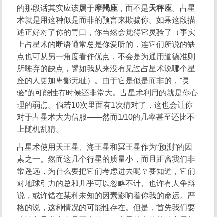
的那段话其实应该属于
摩羯座
，而不是
天秤座
。占星
术就是用这种似是而非的预言来欺骗你。如果这段描
述正好对了你的胃口，你当然会觉得它灵验了（事实
上占星术的断语通常总是你爱听的，连它们所说的缺
点也可从另一角度看作优点，不会是为通用道德准则
所唾弃的缺点，譬如我从来没有见过占星术说哪个星
座的人更加卑鄙无耻）。由于它是似是而非的，“灵
验”的可能性有时候还非常大。占星术利用的就是你心
理的弱点。倘若10次里面有1次猜对了，这也会让你
对于占星术大为信服——然而1/10的几率甚至还比不
上随机乱猜。
占星术使用天王星、海王星和冥王星作为“预测”的因
素之一。然而这几个行星的质量小，而且距离我们非
常遥远，为什么要把它们考虑进去呢？要知道，它们
对地球引力的总和几乎可以忽略不计。也许有人争辩
说，或许错在某种未知的因素影响着你我的命运。严
格的说，这种情况的可能性存在。但是，首先我们要