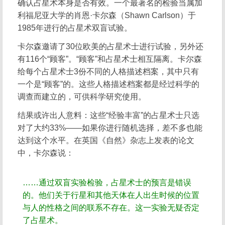
确认占星术本身是否有效。一个最著名的检验当属加
利福尼亚大学的肖恩·卡尔森（Shawn Carlson）于
1985年进行的占星术双盲试验。
卡尔森邀请了30位欧美的占星术士进行试验，另外还
有116个“顾客”。“顾客”和占星术士相互隔离。卡尔森
给每个占星术士3份不同的人格描述档案，其中只有
一个是“顾客”的。这些人格描述档案都是经过科学的
调查而建立的，可供科学研究使用。
结果或许出人意料：这些“经验丰富”的占星术士只选
对了大约33%——如果你进行随机选择，差不多也能
达到这个水平。在英国《自然》杂志上发表的论文
中，卡尔森说：
……通过双盲实验检验，占星术士的预言是错误
的。他们关于行星和其他天体在人出生时候的位置
与人的性格之间的联系不存在。这一实验无疑否定
了占星术。