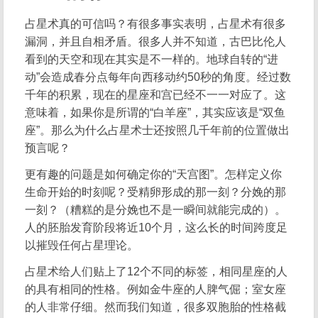
占星术真的可信吗？有很多事实表明，占星术有很多
漏洞，并且自相矛盾。很多人并不知道，古巴比伦人
看到的天空和现在其实是不一样的。地球自转的“进
动”会造成春分点每年向西移动约50秒的角度。经过数
千年的积累，现在的星座和宫已经不一一对应了。这
意味着，如果你是所谓的“白羊座”，其实应该是“双鱼
座”。那么为什么占星术士还按照几千年前的位置做出
预言呢？
更有趣的问题是如何确定你的“天宫图”。怎样定义你
生命开始的时刻呢？受精卵形成的那一刻？分娩的那
一刻？（糟糕的是分娩也不是一瞬间就能完成的）。
人的胚胎发育阶段将近10个月，这么长的时间跨度足
以摧毁任何占星理论。
占星术给人们贴上了12个不同的标签，相同星座的人
的具有相同的性格。例如金牛座的人脾气倔；室女座
的人非常仔细。然而我们知道，很多双胞胎的性格截