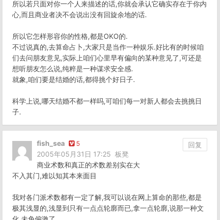
所以若只面对你一个人来描述的话,你就会承认它确实存在于你内
心,而且商业者决不会说出没有回旋余地的话.
所以它怎样形容你的性格,都是OKO的.
不过说真的,去算命占卜,大家只是当作一种娱乐.好比有的时候咱
们去问朋友意见,实际上咱们心里早有偏向的某种意见了,可还是
想听朋友怎么说,纯粹是一种谋求安全感.
就象,咱们要是结婚的话,都得挑个好日子.
科学上说,哪天结婚不都一样吗,可咱们每一对新人都会去挑挑日
子.
fish_sea
5
回复
2005年05月31日 17:25
板凳
商业术数和真正的术数差别实在大
不入其门,难以知其本来面目
我对各门派术数都有一定了解,我可以说在网上算命的那些,都是
极其浅显的,浅显到只有一点点轮廓而已,拿一点轮廓,说那一种文
化,未免偏激了