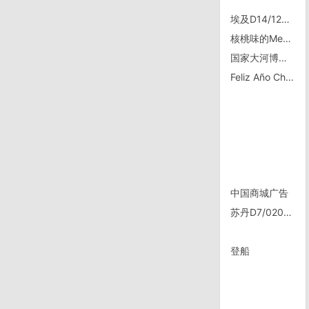
埃及D14/1213，去往Sedr
核桃味的Mezcal
国家大河博物馆，密西西比河圣路易斯
Feliz Año Chino Nuevo
中国商城广告
苏丹D7/0209，去往Marawi
登船