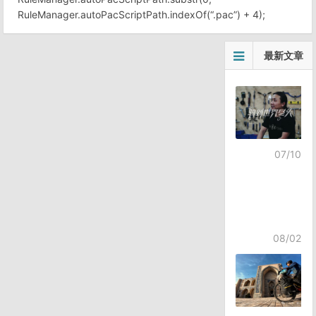
RuleManager.autoPacScriptPath.indexOf(“.pac”) + 4);
最新文章
07/10
08/02