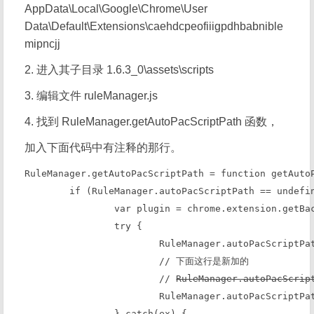
AppData\Local\Google\Chrome\User
Data\Default\Extensions\caehdcpeofiiigpdhbabnible
mipncjj
2. 进入其子目录 1.6.3_0\assets\scripts
3. 编辑文件 ruleManager.js
4. 找到 RuleManager.getAutoPacScriptPath 函数，
加入下面代码中有注释的那行。
RuleManager.getAutoPacScriptPath = function getAutoP
	if (RuleManager.autoPacScriptPath == undefined) {

		var plugin = chrome.extension.getBackgroundPage().plugin;

		try {

			RuleManager.autoPacScriptPath = plugin.autoPacScriptPath;

			// 下面这行是新加的

			// 
RuleManager.autoPacScrip
			RuleManager.autoPacScriptPath = RuleManager.autoPacScriptPath.replace(/\.pac.$/gi, ".pac");

		} catch(ex) {
