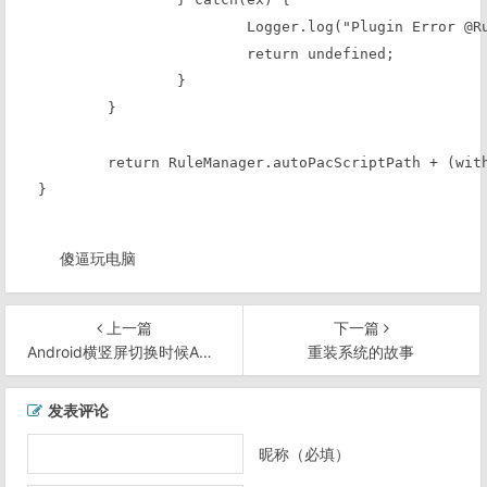
			Logger.log("Plugin Error @RuleManager.getAutoPacScriptPath() > " + ex.toString(), Logger.Types.error);

			return undefined;

		}

	}

	return RuleManager.autoPacScriptPath + (withSalt ? "?" + new Date().getTime() : "");

}
傻逼玩电脑
上一篇
下一篇
Android横竖屏切换时候Activity的生命周期
重装系统的故事
文
发表评论
章
导
昵称（必填）
航