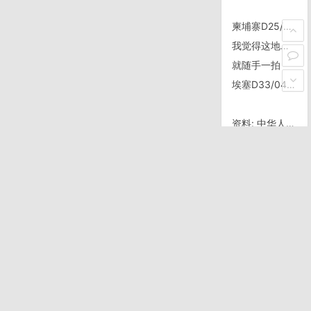
柬埔寨D25/1117，距Sisophon/诗梳风16公里
我觉得这地方每年得掉下去几个
就随手一拍
埃塞D33/0403，仍在Addis Ababa
资料: 中华人民共和国电子签名法
停车入库图解
睡这了，专业流浪汉
塔什干出来六十六公里
四月一日，猫猫
food
cndev
delphi
dotnet
QQ
SQL