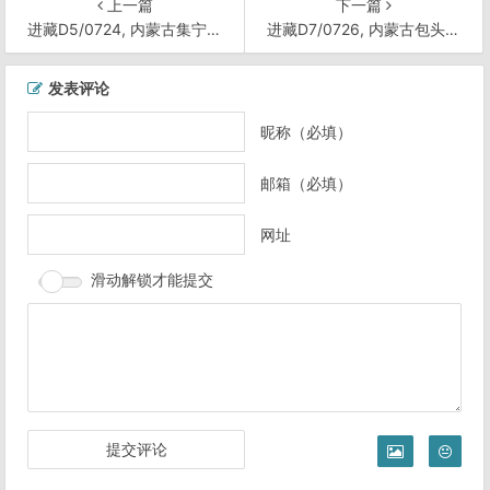
上一篇
下一篇
进藏D5/0724, 内蒙古集宁——呼和浩特
进藏D7/0726, 内蒙古包头东河区外休息
文
发表评论
章
导
昵称（必填）
航
邮箱（必填）
网址
滑动解锁才能提交