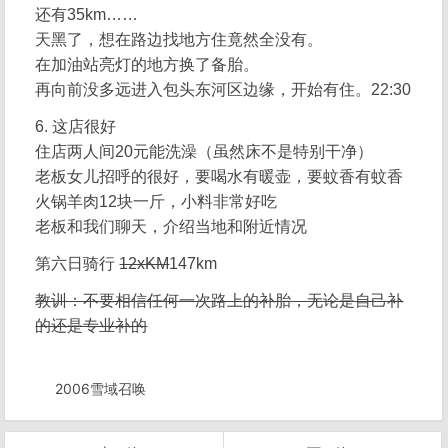
还有35km……
天黑了，想在路边找地方住竟然全没有。
在加油站亮灯的地方换了备胎。
再向前没多远进入包头东河区边缘，开始有住。22:30
6. 这店很好
住店两人间20元能洗澡（虽然床不是特别干净）
老板女儿招呼的很好，要喝水有暖壶，要蚊香有蚊香
火锅羊肉12块一斤，小料非常好吃
老板和我们聊天，介绍当地和附近情况
第六日骑行
12xKM
147km
教训：不要相信任何一次路上的补胎，无论是自己补
的还是专业补的
2006雪域召唤