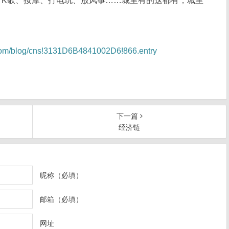
、K歌、按摩、打电玩、放风筝……城里有的这都有，城里
e.com/blog/cns!3131D6B4841002D6!866.entry
下一篇
经济链
昵称（必填）
邮箱（必填）
网址