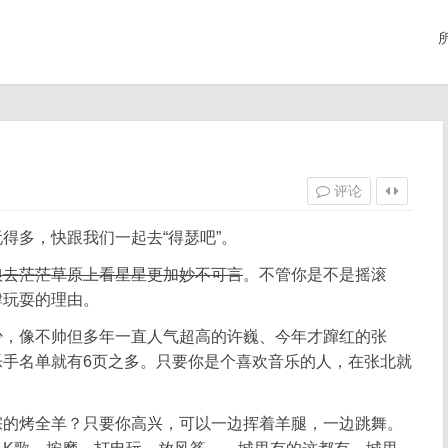
评论
得多，快跟我们一起去“得瑟吧”。
娘去茫茫草原上看星星更加妙不可言
。不管你是不是摇滚
肆玩耍的理由。
少，像不帅但多年一直人气超高的许巍、今年才蹿红的张
乐手名单就有6页之多。只要你是个喜欢音乐的人，在张北就
宗的烤全羊？只要你高兴，可以一边挥着羊腿，一边跳舞。