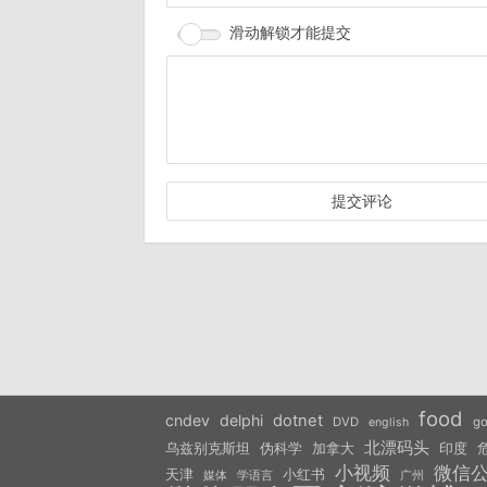
滑动解锁才能提交
food
cndev
delphi
dotnet
DVD
go
english
北漂码头
乌兹别克斯坦
伪科学
加拿大
印度
小视频
微信
天津
小红书
学语言
媒体
广州