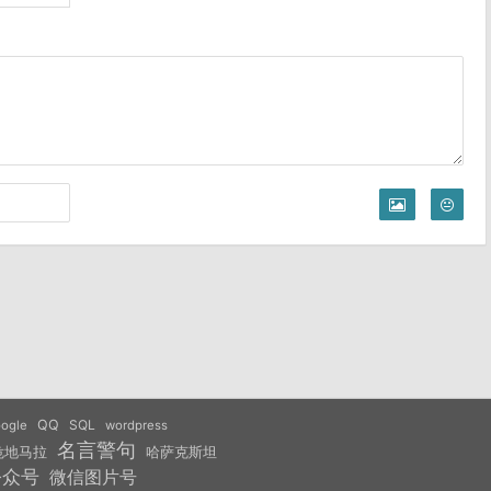
QQ
SQL
ogle
wordpress
名言警句
危地马拉
哈萨克斯坦
公众号
微信图片号