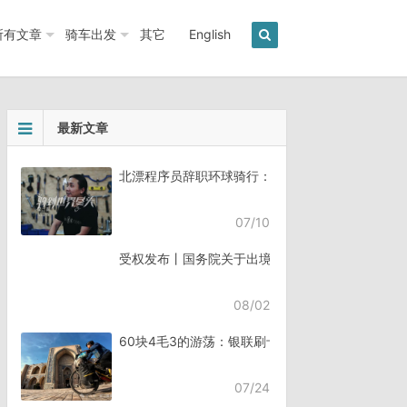
所有文章
骑车出发
其它
English
最新文章
北漂程序员辞职环球骑行：7年骑行45个国家《骑
07/10
受权发布丨国务院关于出境入境管理的规定
08/02
60块4毛3的游荡：银联刷卡失败，却扣了钱
07/24