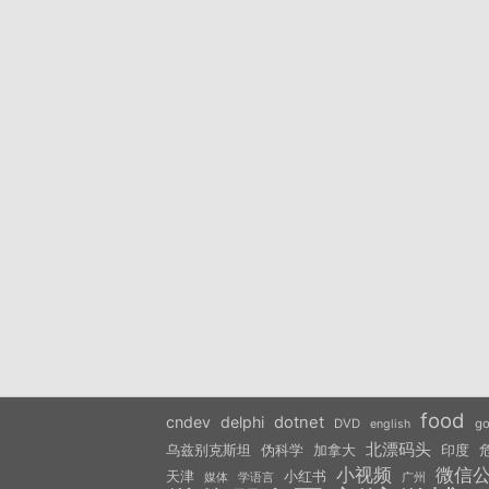
food
cndev
delphi
dotnet
DVD
go
english
北漂码头
乌兹别克斯坦
伪科学
加拿大
印度
小视频
微信
天津
小红书
学语言
媒体
广州