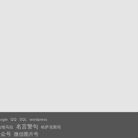
QQ
SQL
ogle
wordpress
名言警句
危地马拉
哈萨克斯坦
公众号
微信图片号