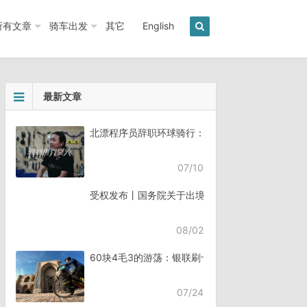
所有文章
骑车出发
其它
English
最新文章
北漂程序员辞职环球骑行：7年骑行45个国家《骑
07/10
受权发布丨国务院关于出境入境管理的规定
08/02
60块4毛3的游荡：银联刷卡失败，却扣了钱
07/24