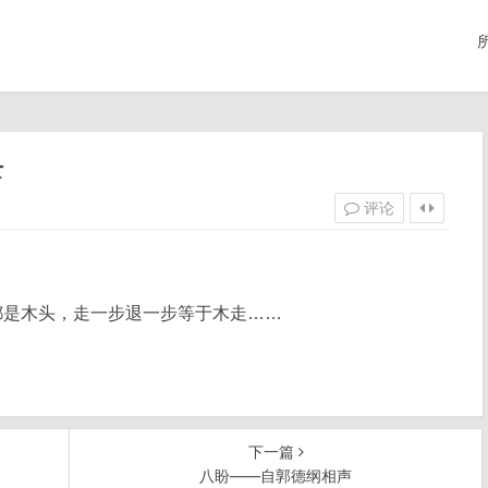
录
评论
。
都是木头，走一步退一步等于木走……
下一篇
八盼——自郭德纲相声