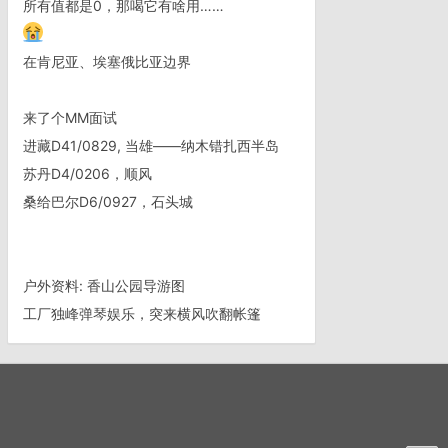
所有值都是0，那喝它有啥用……
在肯尼亚、埃塞俄比亚边界
来了个MM面试
进藏D41/0829, 当雄——纳木错扎西半岛
苏丹D4/0206，顺风
桑给巴尔D6/0927，石头城
户外资料: 香山公园导游图
工厂独峰弹琴娱乐，突来横风吹翻帐篷