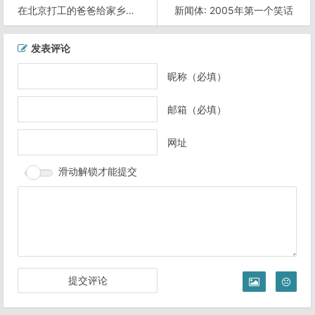
在北京打工的爸爸给家乡的儿子的一封信。园林门票要涨价，劝你不要来北京。
新闻体: 2005年第一个笑话
文
发表评论
章
导
昵称（必填）
航
邮箱（必填）
网址
滑动解锁才能提交