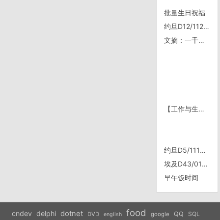
批量生日祝福
约旦D12/1124，逃离佩特拉
文摘：一千元的教训
【工作与生活】最近换了个17寸普通显示器用用
约旦D5/1117，Ma’in
埃及D43/0111/D626
早午饭时间
food
cndev
delphi
dotnet
QQ
SQL
DVD
google
english