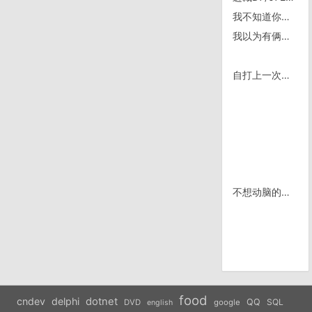
我不知道你的观点是什么，但是我不同意——老玉米语录
我以为有俩神经病爬牌子上去了呢
自打上一次来，就一直对丽江没好印象
不想动脑的杀人脑戏
food
cndev
delphi
dotnet
QQ
SQL
DVD
google
english