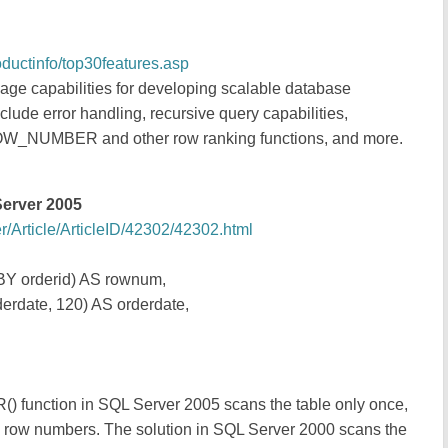
oductinfo/top30features.asp
ge capabilities for developing scalable database
ude error handling, recursive query capabilities,
ROW_NUMBER and other row ranking functions, and more.
erver 2005
Article/ArticleID/42302/42302.html
orderid) AS rownum,
erdate, 120) AS orderdate,
function in SQL Server 2005 scans the table only once,
the row numbers. The solution in SQL Server 2000 scans the