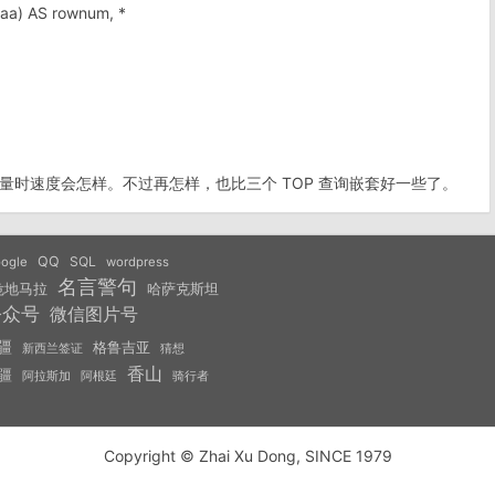
a) AS rownum, *
时速度会怎样。不过再怎样，也比三个 TOP 查询嵌套好一些了。
QQ
SQL
ogle
wordpress
名言警句
危地马拉
哈萨克斯坦
公众号
微信图片号
疆
格鲁吉亚
猜想
新西兰签证
香山
疆
阿拉斯加
阿根廷
骑行者
Copyright © Zhai Xu Dong, SINCE 1979