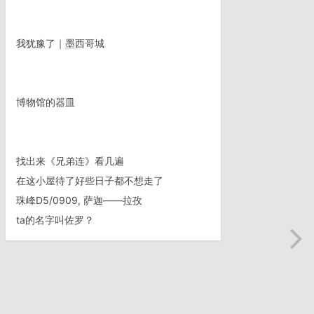
我犹豫了｜墨西哥城
博物馆的器皿
找出来《兄弟连》看几遍
在这小屋待了好些日子都不想走了
珠峰D5/0909, 萨迦——拉孜
ta的名字叫佐罗？