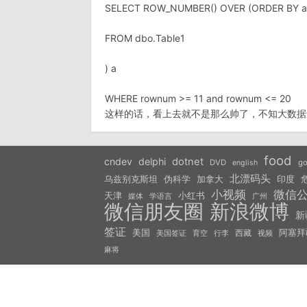
SELECT ROW_NUMBER() OVER (ORDER BY aa
FROM dbo.Table1
) a
WHERE rownum >= 11 and rownum <= 20
这样的话，看上去就不是那么帅了，不知大数据量
food
cndev
delphi
dotnet
DVD
go
english
北漂码头
乌兹别克斯坦
伪科学
加拿大
印度
小视频
微信
天津
小红书
学语言
媒体
广州
微信朋友圈
新浪微博
新
签证
美国
西藏
阿塞拜
美国签证
视频
育空
行李
麻将