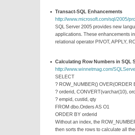
Transact-SQL Enhancements
http://www.microsoft.com/sql/2005/pr
SQL Server 2005 provides new langua
applications. These enhancements incl
relational operator PIVOT, APPLY, 
Calculating Row Numbers in SQL S
http://www.winnetmag.com/SQLServer/
SELECT
? ROW_NUMBER() OVER(ORDER BY 
? orderid, CONVERT(varchar(10), ord
? empid, custid, qty
FROM dbo.Orders AS O1
ORDER BY orderid
Without an index, the ROW_NUMBER() 
then sorts the rows to calculate all 