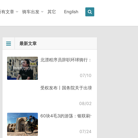
所有文章
骑车出发
其它
English
最新文章
北漂程序员辞职环球骑行：7年骑行45个国家《骑
07/10
受权发布丨国务院关于出境入境管理的规定
08/02
60块4毛3的游荡：银联刷卡失败，却扣了钱
07/24