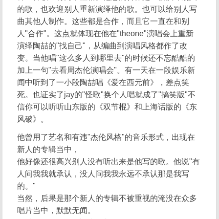
的歌，也欢迎别人重新演绎他的歌。也可以给别人写
曲其他人制作。这些都是合作，而且它一直在和别
人"合作"。这点就体现在他在"theone"演唱会上重新
演绎陶喆的"找自己"，从编曲到演唱风格都作了改
变。当他唱"这么多人到哪里去"的时候还不忘酷酷的
加上一句"去看周杰伦演唱会"。有一天在一段娱乐新
闻中听到了一小段陶喆唱《爱在西元前》，差点笑
死。也证实了jay的"怪歌"换个人唱就成了"搞笑版"不
信你可以听听山东版的《双节棍》和上海话版的《东
风破》。
他曾用了艺名和有违"杰伦风格"的音乐形式，出现在
新人的专辑当中，
他好像还很高兴别人没有听出来是他写的歌。他说"有
人问我我就承认，没人问我我永远不承认那是我写
的。"
当然，后果是那个新人的专辑不被重视的淹没在众多
唱片当中，默默无闻。