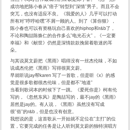
成功地把陈小春从"痞子"转型到"深情"男子。而且不会
突兀，也没有适应不良。《我爱的人》几乎可以打动
所有对"哼哼哈嘿"不屑一顾的人。到了《算你狠》，
陈小春也可以有资格玩自己喜欢的hiphop和r&b了，
不论和陶喆陈焕仁的合作多么"电光石火"，《一定要
幸福》和《献世》仍然是深情款款挽留着歌迷的耳
朵。
与其说莫文蔚把《黑雨》唱得没有一丝杰伦味，不如
说成杰伦把《黑雨》写得很莫文蔚。
早就听说jay帮karen 写了一首歌，但是听《x》的感
觉是很多歌都很杰伦味，但是都不"地道"
当看到歌词本的时候下了一跳。《爱死你是》柯有伦
写的，《忽然东风》是陶喆写的，最不jay的《黑雨》
居然是jay的。有人说，《黑雨》虽然没有写成
很"俗"的r&b，但是也没有创意。
我想说的是，这首歌从一开始就不定位在"主打"的位
置，它要完成的任务是让人听到莫文蔚的独特演唱方