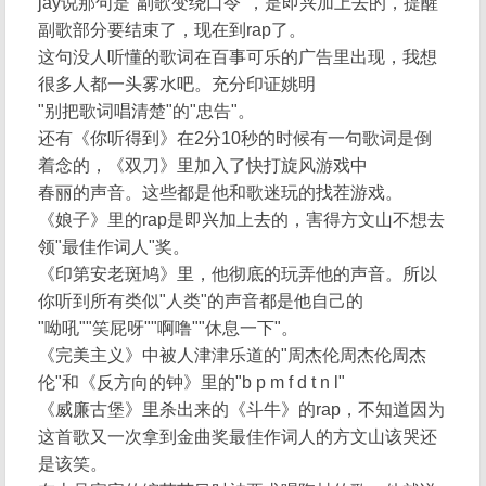
jay说那句是"副歌变绕口令"，是即兴加上去的，提醒
副歌部分要结束了，现在到rap了。
这句没人听懂的歌词在百事可乐的广告里出现，我想
很多人都一头雾水吧。充分印证姚明
"别把歌词唱清楚"的"忠告"。
还有《你听得到》在2分10秒的时候有一句歌词是倒
着念的，《双刀》里加入了快打旋风游戏中
春丽的声音。这些都是他和歌迷玩的找茬游戏。
《娘子》里的rap是即兴加上去的，害得方文山不想去
领"最佳作词人"奖。
《印第安老斑鸠》里，他彻底的玩弄他的声音。所以
你听到所有类似"人类"的声音都是他自己的
"呦吼""笑屁呀""啊噜""休息一下"。
《完美主义》中被人津津乐道的"周杰伦周杰伦周杰
伦"和《反方向的钟》里的"b p m f d t n l"
《威廉古堡》里杀出来的《斗牛》的rap，不知道因为
这首歌又一次拿到金曲奖最佳作词人的方文山该哭还
是该笑。