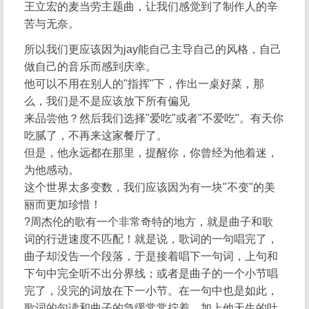
王立宏的麦当劳主题曲，让我们感觉到了制作人的辛
苦与无奈。
所以我们更应该因为jay能自己主导自己的风格，自己
做自己的音乐而感到庆幸。
他可以不用在别人的"指挥"下，作出一桌好菜，那
么，我们是不是应该放下所有偏见
来品尝他？然后我们选择"爱吃"或者"不爱吃"。有天你
吃腻了，不再来这家餐厅了。
但是，他永远都在那里，提醒你，你曾经为他着迷，
为他感动。
这个世界太多变数，我们应该因为有一块"不变"的美
丽而更加珍惜！
?周杰伦的歌有一个非常奇特的地方，就是曲子和歌
词的行进速度不匹配！就是说，歌词的一句唱完了，
曲子却没告一个段落，于是接着唱下一句词，上句和
下句中完全听不出分界线；或者是曲子的一个小节唱
完了，没完的词放在下一小节。在一句中也是如此，
歌词的句读和曲子的急缓常常拧着。加上他天生的吐