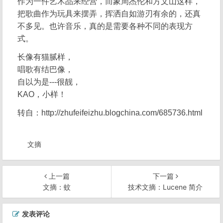
作为一件艺术品来经营，而象周杰伦和方文山这样，
把歌曲作为玩具来摆弄，挥洒自如游刃有余的，还真
不多见。也许音乐，真的是需要各种不同的表现方
式。
长像有猫腻样，
唱歌有结巴像，
自以为是---很靓，
KAO，小样！
转自：http://zhufeifeizhu.blogchina.com/685736.html
文摘
上一篇
下一篇
文摘：蚊
技术文摘：Lucene 简介
文
发表评论
章