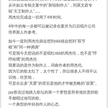
从许如云专辑文案中的"新锐制作人"，到莫文蔚专
辑"天王制作人"......
周杰伦完成这一切用了4年时间。
4年中的每一步都可以被记录在案并为日后唱片公司
培养新人作参考。
如今一提到周杰伦就会想到r&b就会想到"双节
棍"和"同一种调调"
可是我今天想说的不是唱红r&b的周杰伦，也不是"哼
哼哈嘿"的周杰伦
我要说的是作为制作人，词曲作者的周杰伦。
因为它的歌太红了，太个性了，所以很多人不得不认
识他，欣赏他，
可是在众多"关爱"的背后是他的才华被忽略的"寂寞"。
jay曾说过他踏入歌坛的第一个梦想是所有他欣赏的歌
手都唱过他写的歌。
一个典型的年轻创作人的心态。