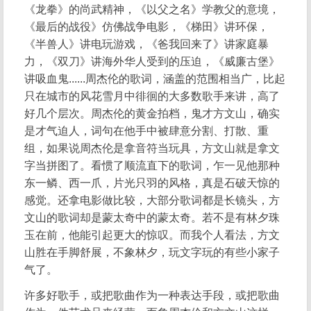
《龙拳》的尚武精神，《以父之名》学教父的意境，
《最后的战役》仿佛战争电影，《梯田》讲环保，
《半兽人》讲电玩游戏，《爸我回来了》讲家庭暴
力，《双刀》讲海外华人受到的压迫，《威廉古堡》
讲吸血鬼......周杰伦的歌词，涵盖的范围相当广，比起
只在城市的风花雪月中徘徊的大多数歌手来讲，高了
好几个层次。周杰伦的黄金拍档，鬼才方文山，确实
是才气迫人，词句在他手中被肆意分割、打散、重
组，如果说周杰伦是拿音符当玩具，方文山就是拿文
字当拼图了。看惯了顺流直下的歌词，乍一见他那种
东一鳞、西一爪，片光只羽的风格，真是石破天惊的
感觉。还拿电影做比较，大部分歌词都是长镜头，方
文山的歌词却是蒙太奇中的蒙太奇。若不是有林夕珠
玉在前，他能引起更大的惊叹。而我个人看法，方文
山胜在手脚舒展，不象林夕，玩文字玩的有些小家子
气了。
许多好歌手，或把歌曲作为一种表达手段，或把歌曲