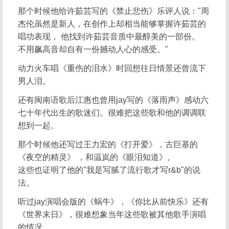
那个时候他给许茹芸写的《禁止悲伤》乐评人说："周
杰伦虽然是新人，在创作上却相当能够掌握许茹芸的
唱功表现， 他找到许茹芸音质中最醇美的一部份。
不用飙高音却自有一份撼动人心的感受。"
动力火车唱《重伤的泪水》时回想往日情景还曾流下
男人泪。
还有闽南语歌后江惠也曾用jay写的《落雨声》感动六
七十年代出生的歌迷们。很难把这些歌和他的调调联
想到一起。
那个时候他还写过王力宏的《打开爱》，古巨基的
《夜空的精灵》 ，和温岚的《眼泪知道》。
这些也证明了他的"我是写腻了流行歌才写r&b"的说
法。
听过jay演唱会版的《蜗牛》，《你比从前快乐》还有
《世界末日》，很难想象当年这些歌被其他歌手演唱
的情况。