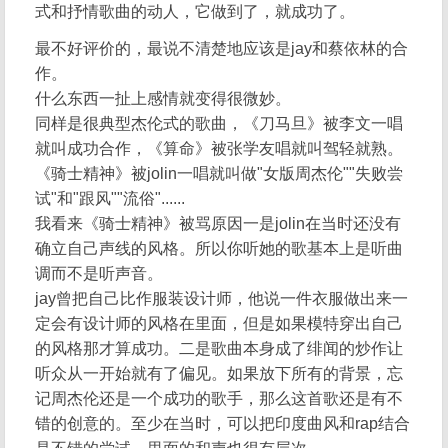
式和抒情歌曲的动人，它做到了，就成功了。
最不好评价的，最说不清楚地应该是jay和蔡依林的合
作。
什么东西一扯上感情就变得很微妙。
同样是很典型杰伦式的歌曲，《刀马旦》被李文一唱
就叫成功合作，《算命》被张学友唱就叫驾轻就熟。
《骑士精神》被jolin一唱就叫做"女版周杰伦""失败尝
试"和"跟风""流俗"......
我看来《骑士精神》被骂原因一是jolin在当时还没有
确立自己声线的风格。所以你听她的歌基本上是听曲
调而不是听声音。
jay曾把自己比作服装设计师，他说一件衣服做出来一
定会有设计师的风格在里面，但是如果模特穿出自己
的风格那才算成功。二是歌曲本身成了绯闻的炒作让
听众从一开始就有了偏见。如果放下所有的背景，忘
记周杰伦还是一个成功的歌手，那么这首歌还是有不
错的创意的。至少在当时，可以把印度曲风和rap结合