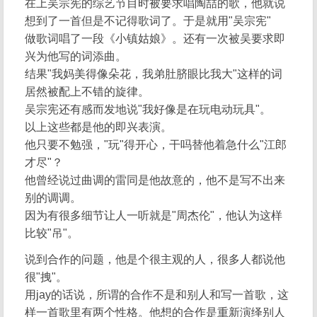
在上吴宗宪的综艺节目时被要求唱陶喆的歌，他就说
想到了一首但是不记得歌词了。于是就用"吴宗宪"
做歌词唱了一段《小镇姑娘》。还有一次被吴要求即
兴为他写的词添曲。
结果"我妈美得像朵花，我弟肚脐眼比我大"这样的词
居然被配上不错的旋律。
吴宗宪还有感而发地说"我好像是在玩电动玩具"。
以上这些都是他的即兴表演。
他只要不勉强，"玩"得开心，干吗替他着急什么"江郎
才尽"？
他曾经说过曲调的雷同是他故意的，他不是写不出来
别的调调。
因为有很多细节让人一听就是"周杰伦"，他认为这样
比较"吊"。
说到合作的问题，他是个很主观的人，很多人都说他
很"拽"。
用jay的话说，所谓的合作不是和别人和写一首歌，这
样一首歌里有两个性格。他想的合作是重新演绎别人