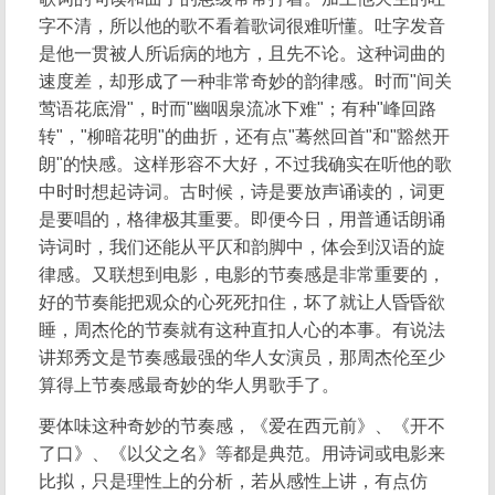
字不清，所以他的歌不看着歌词很难听懂。吐字发音
是他一贯被人所诟病的地方，且先不论。这种词曲的
速度差，却形成了一种非常奇妙的韵律感。时而"间关
莺语花底滑"，时而"幽咽泉流冰下难"；有种"峰回路
转"，"柳暗花明"的曲折，还有点"蓦然回首"和"豁然开
朗"的快感。这样形容不大好，不过我确实在听他的歌
中时时想起诗词。古时候，诗是要放声诵读的，词更
是要唱的，格律极其重要。即便今日，用普通话朗诵
诗词时，我们还能从平仄和韵脚中，体会到汉语的旋
律感。又联想到电影，电影的节奏感是非常重要的，
好的节奏能把观众的心死死扣住，坏了就让人昏昏欲
睡，周杰伦的节奏就有这种直扣人心的本事。有说法
讲郑秀文是节奏感最强的华人女演员，那周杰伦至少
算得上节奏感最奇妙的华人男歌手了。
要体味这种奇妙的节奏感，《爱在西元前》、《开不
了口》、《以父之名》等都是典范。用诗词或电影来
比拟，只是理性上的分析，若从感性上讲，有点仿