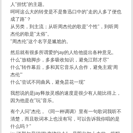
人"担忧"的主题。
呵呵这么大的转变是不是鲁迅口中的"走的人多了便也
成了路"？
从另类，到主流；从听周杰伦的歌是"个性"，到听周
杰伦的歌是"太俗"。
"周杰伦"这个名字是尴尬的。
然后就有很多所谓爱护jay的人给他提出各种意见。
什么"放稳脚步，多多吸收知识，避免江郎才尽"
什么"转作幕后，多和其它音乐人合作，避免主观‘周
杰伦'"
什么"尝试不同曲风，避免昙花一现"
我想说的是jay释放灵感的速度是很少有人能比得上，
因为他是在"玩"音乐。
有个人问"杰伦，《同一种调调》里有一句歌词我听不
清楚，而且歌词本上也没有写，可以告诉我你唱的是
什么吗？"