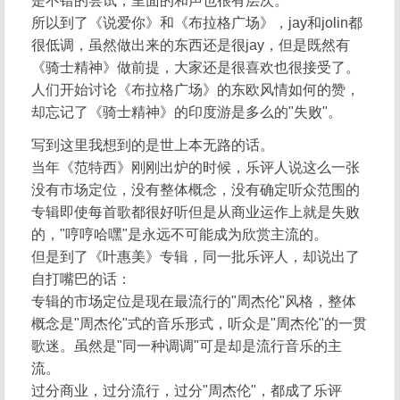
是不错的尝试，里面的和声也很有层次。
所以到了《说爱你》和《布拉格广场》，jay和jolin都
很低调，虽然做出来的东西还是很jay，但是既然有
《骑士精神》做前提，大家还是很喜欢也很接受了。
人们开始讨论《布拉格广场》的东欧风情如何的赞，
却忘记了《骑士精神》的印度游是多么的"失败"。
写到这里我想到的是世上本无路的话。
当年《范特西》刚刚出炉的时候，乐评人说这么一张
没有市场定位，没有整体概念，没有确定听众范围的
专辑即使每首歌都很好听但是从商业运作上就是失败
的，"哼哼哈嘿"是永远不可能成为欣赏主流的。
但是到了《叶惠美》专辑，同一批乐评人，却说出了
自打嘴巴的话：
专辑的市场定位是现在最流行的"周杰伦"风格，整体
概念是"周杰伦"式的音乐形式，听众是"周杰伦"的一贯
歌迷。虽然是"同一种调调"可是却是流行音乐的主
流。
过分商业，过分流行，过分"周杰伦"，都成了乐评