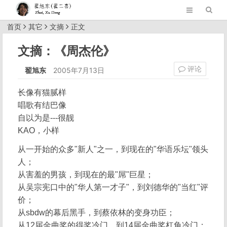
首页
其它
文摘
正文
文摘：《周杰伦》
评论
翟旭东
2005年7月13日
长像有猫腻样
唱歌有结巴像
自以为是---很靓
KAO，小样
从一开始的众多"新人"之一，到现在的"华语乐坛"领头
人；
从害羞的男孩，到现在的最"屌"巨星；
从吴宗宪口中的"华人第一才子"，到刘德华的"当红"评
价；
从sbdw的幕后黑手，到蔡依林的变身功臣；
从12届金曲奖的得奖冷门，到14届金曲奖杠龟冷门；