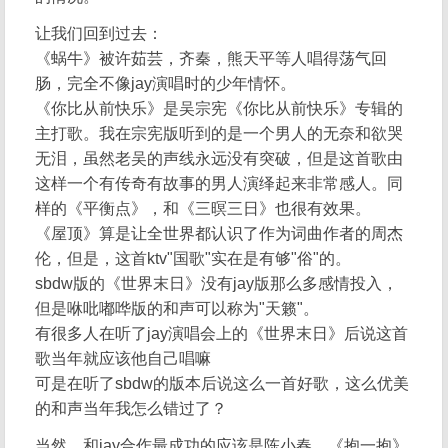
让我们回到过去：
《蜗牛》被许茹芸，齐秦，熊天平等人唱得荡气回
肠，完全不像jay演唱时的少年情怀。
《你比从前快乐》是吴宗宪《你比从前快乐》专辑的
主打歌。我在宗宪版听到的是一个男人的无奈和欲哭
无泪，虽然老吴的声线永远没有突破，但是这首歌由
这样一个有传奇有故事的男人演绎起来非常感人。同
样的《平衡点》，和《三暝三日》也很有效果。
《屋顶》算是让全世界都认识了作为词曲作者的周杰
伦，但是，这首ktv"国歌"实在是有够"俗"的。
sbdw版的《世界末日》没有jay版那么多感情投入，
但是咻吡嘟哗版的和声可以称为"天籁"。
有很多人在听了jay演唱会上的《世界末日》后说这首
歌当年就应该他自己唱嘛
可是在听了sbdw的版本后说这么一首好歌，这么优美
的和声当年我怎么错过了？
当然，和jay合作最成功的应该是陈小春。《抱一抱》