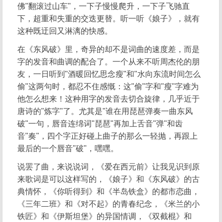
佛"翻滚过山车"，一下子慢慢爬升，一下子飞驰直
下，超重和失重的交迭更替。听一听《娘子》，就有
这种既迂回又淋漓的快感。
在《东风破》里，奇异的却不是词曲的速度差，而是
字的发音和曲调的配合了。一个从来不听周杰伦的朋
友，一日听到"酒暖回忆思念瘦"和"水向东流时间怎么
偷"这两句时，都忍不住感慨：这"偷"字和"瘦"字难为
他怎么想来！这种用字的发音去切合旋律，几乎近于
唐诗的"炼字"了。尤其是"谁在用琵琶弹奏一曲东风
破"一句，唇音连绵词"琵琶"再加上舌音"弹"和齿
音"奏"，四个字正好碰上曲子的那么一轻抛，再跟上
最后的一个唇音"破"，嘿嘿。
说罢了曲，来说说词，《爱在西元前》让我见识到原
来歌词是可以这样写的，《娘子》和《东风破》的古
典情怀，《你听得到》和《半岛铁盒》的都市恋曲，
《三年二班》和《对不起》的青春纪念，《米兰的小
铁匠》和《伊斯坦堡》的异国情调，《双截棍》和