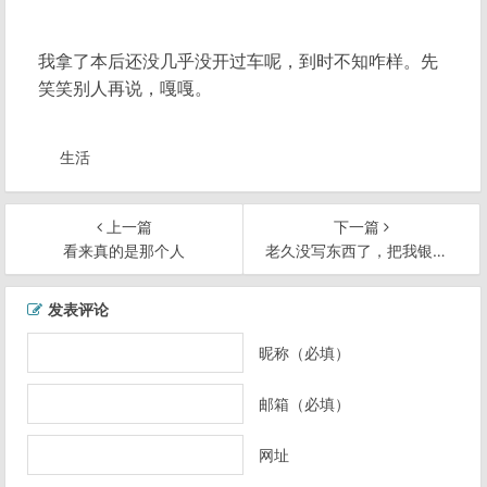
我拿了本后还没几乎没开过车呢，到时不知咋样。先
笑笑别人再说，嘎嘎。
生活
上一篇
下一篇
看来真的是那个人
老久没写东西了，把我银行密码记在这吧
文
发表评论
章
导
昵称（必填）
航
邮箱（必填）
网址