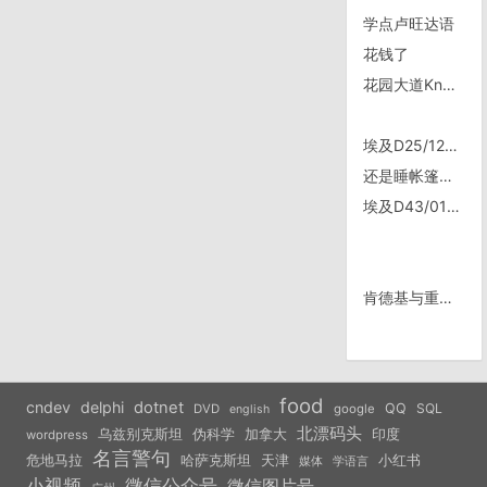
学点卢旺达语
花钱了
花园大道Knysna ㊀
埃及D25/1224，亚历山大
还是睡帐篷舒服，还是骑车时不累
埃及D43/0111，每个要回家的背包客都是将被瓜分的土财主
肯德基与重庆天气
food
cndev
delphi
dotnet
QQ
SQL
DVD
google
english
北漂码头
乌兹别克斯坦
伪科学
加拿大
印度
wordpress
名言警句
危地马拉
天津
小红书
哈萨克斯坦
学语言
媒体
小视频
微信公众号
微信图片号