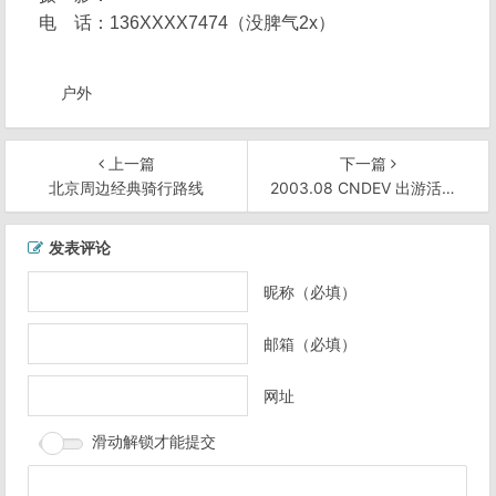
电 话：136XXXX7474（没脾气2x）
户外
上一篇
下一篇
北京周边经典骑行路线
2003.08 CNDEV 出游活动：北京雁栖湖骑行
文
发表评论
章
导
昵称（必填）
航
邮箱（必填）
网址
滑动解锁才能提交