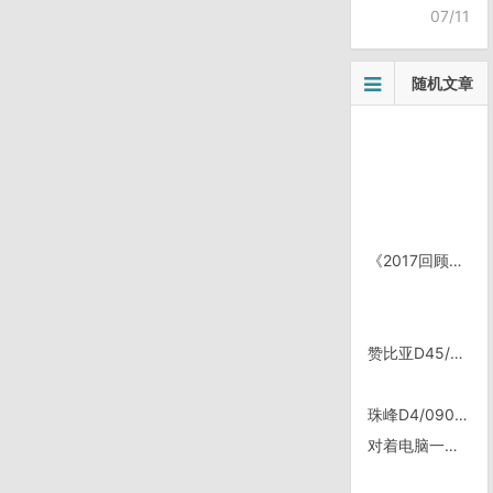
07/11
随机文章
《2017回顾》之 羚羊谷，美国亚利桑那州。
赞比亚D45/1206, Pemba警察局
珠峰D4/0908, 日喀则——萨迦
对着电脑一天用脑体力工作后