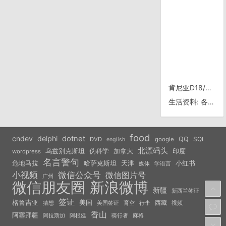
肯尼亚D18/0517，Kitale
生活资料: 各大银行借记卡取款手续费比较表
food
cndev
delphi
dotnet
QQ
SQL
DVD
google
english
北漂码头
乌兹别克斯坦
伪科学
加拿大
印度
wordpress
名言警句
危地马拉
天津
小红书
哈萨克斯坦
学语言
媒体
小视频
微信公众号
微信图片号
广州
微信朋友圈
新浪微博
新疆
新西兰签证
签证
美国
格鲁吉亚
西藏
猜想
美国签证
视频
育空
行李
香山
阿塞拜疆
阿拉斯加
阿根廷
骑行者
麻将