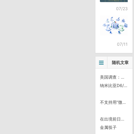
07/23
07/11
随机文章
美国调查：人越好心 薪水越低；越会指使人 薪水也越高
纳米比亚D6/1220，河边的路沙土太多实在难走
不支持用“微信”字样
在出境前日，对今年有缘路遇的骑驴友表示祝福
金属筷子