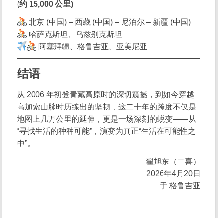
(约 15,000 公里)
北京 (中国) – 西藏 (中国) – 尼泊尔 – 新疆 (中国)
哈萨克斯坦、乌兹别克斯坦
阿塞拜疆、格鲁吉亚、亚美尼亚
结语
从 2006 年初登青藏高原时的深切震撼，到如今穿越
高加索山脉时历练出的坚韧，这二十年的跨度不仅是
地图上几万公里的延伸，更是一场深刻的蜕变——从
“寻找生活的种种可能”，演变为真正“生活在可能性之
中”。
翟旭东（二喜）
2026年4月20日
于 格鲁吉亚