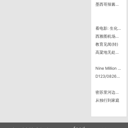
墨西哥辣酱的不同级别
看电影: 生化危机4
西雅图机场转机
教育见闻(转)
高粱地无处避雨
Nine Million Bicycles
D123/0826，去往磨憨口岸
密苏里河边的一处小历史标记点
从独行到家庭