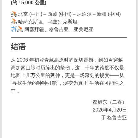
(约 15,000 公里)
北京 (中国) – 西藏 (中国) – 尼泊尔 – 新疆 (中国)
哈萨克斯坦、乌兹别克斯坦
阿塞拜疆、格鲁吉亚、亚美尼亚
结语
从 2006 年初登青藏高原时的深切震撼，到如今穿越
高加索山脉时历练出的坚韧，这二十年的跨度不仅是
地图上几万公里的延伸，更是一场深刻的蜕变——从
“寻找生活的种种可能”，演变为真正“生活在可能性之
中”。
翟旭东（二喜）
2026年4月20日
于 格鲁吉亚