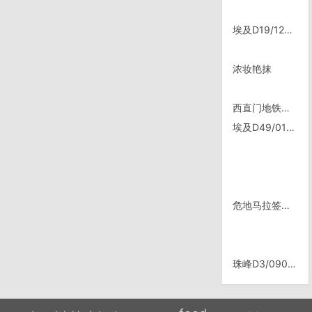
埃及D19/1218，离开苏伊士
浓妆艳抹
西直门地铁换乘
埃及D49/0117，卢克索
危地马拉签证明天再来｜骑行墨西哥
珠峰D3/0907, 日喀则停留