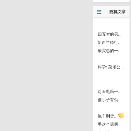
随机文章
四五岁的男人都聊点啥
新西兰骑行故事 | 第一次在免费营地
最实惠的一餐｜墨西哥城
科学: 菜场公平称骗局（泡沫与称）
对着电脑一天用脑体力工作后
傻小子有劲没处使
拖车到货。
手这个喘啊