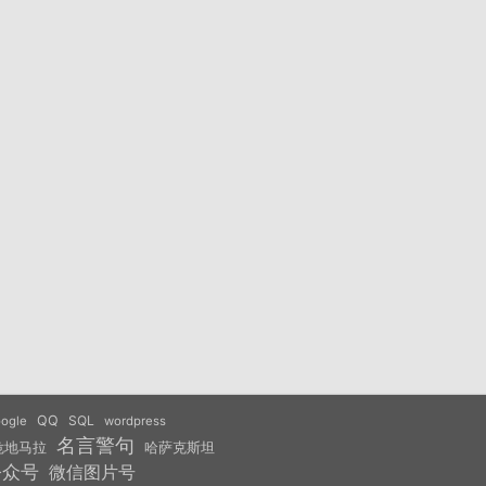
QQ
SQL
ogle
wordpress
名言警句
危地马拉
哈萨克斯坦
公众号
微信图片号