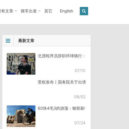
所有文章
骑车出发
其它
English
最新文章
北漂程序员辞职环球骑行：7年骑行45个国家《骑
07/10
受权发布丨国务院关于出境入境管理的规定
08/02
60块4毛3的游荡：银联刷卡失败，却扣了钱
07/24