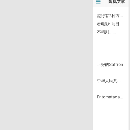
随机文章
流行有2种方式：一种是迎合大众的，一种是引导大众的——pigprince
看电影: 前目的地/宿命论
不精则……
上好的Saffron
中华人民共和国公证法
Entomatadas｜骑行墨西哥