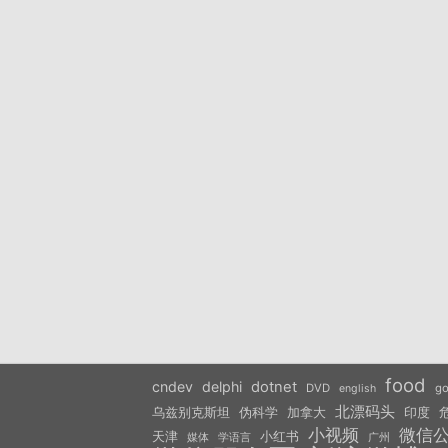
food
cndev
delphi
dotnet
DVD
go
english
北漂码头
乌兹别克斯坦
伪科学
加拿大
印度
小视频
微信
天津
小红书
学语言
媒体
广州