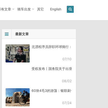
所有文章
骑车出发
其它
English
最新文章
北漂程序员辞职环球骑行：7年骑行45个国家《骑
07/10
受权发布丨国务院关于出境入境管理的规定
08/02
60块4毛3的游荡：银联刷卡失败，却扣了钱
07/24