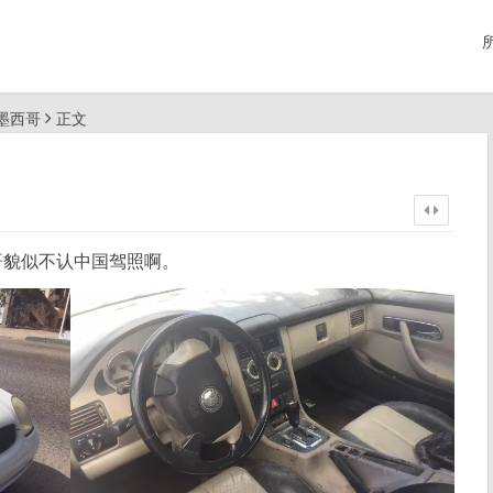
行墨西哥
正文
哥貌似不认中国驾照啊。