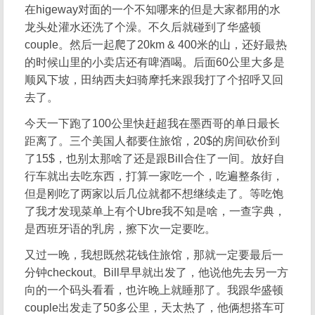
在higeway对面的一个不知哪来的但是大家都用的水
龙头处灌水还洗了个澡。不久后就碰到了华盛顿
couple。然后一起爬了20km & 400米的山，还好最热
的时候山里的小卖店还有啤酒喝。后面60公里大多是
顺风下坡，田纳西夫妇骑摩托来跟我打了个招呼又回
去了。
今天一下跑了100公里快赶超我在墨西哥的单日最长
距离了。三个美国人都要住旅馆，20$的房间砍价到
了15$，也别太那啥了还是跟Bill合住了一间。放好自
行车就出去吃东西，打算一家吃一个，吃遍整条街，
但是刚吃了两家以后几位就都不想继续走了。等吃饱
了我才发现菜单上有个Ubre我不知是啥，一查字典，
是西班牙语的乳房，擦下次一定要吃。
又过一晚，我想既然花钱住旅馆，那就一定要最后一
分钟checkout。Bill早早就出发了，他说他先去另一方
向的一个码头看看，也许晚上就睡那了。我跟华盛顿
couple出发走了50多公里，天太热了，他俩想搭车可