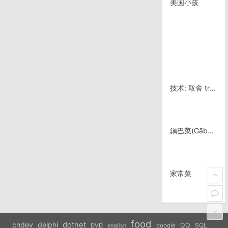
美国小孩
技术: 取舍 try finally
鍋巴菜(Gābacài)
家常菜
food
cndev
delphi
dotnet
QQ
SQL
DVD
google
english