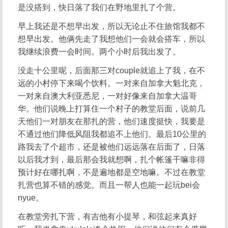
是没搭到，快日落了我们在野地里扎了个营。
早上我还是不想早出发，所以无论止不住旅馆我都不
想早出发。他俩先走了我想他们一会就会搭车，所以
我继续浪费一会时间。两个小时后我出发了。
没走十公里呢，后面那三对couple就追上了我，在不
远的小村停下来喝个饮料。一对来自加拿大魁北克，
一对来自澳大利亚悉尼，一对好像来自加拿大温哥
华。他们说晚上打算住一个村子的教堂后面，说前几
天他们一对朋友在那扎的营，他们速度挺快，我要是
不通过他们降低风阻我都追不上他们。最后10公里的
路我去了个超市，还是被他们远远落在后面了，日落
以后我才到，最后那会我就想啊，扎个帐篷干嘛非得
预计好在哪扎啊，不是遍地都是空地嘛。不过在教堂
扎营也算不错的感觉。而且一帮人也能一起玩bei会
nyue。
在教堂旁扎下营，有吉他有小提琴，和弦起来真好