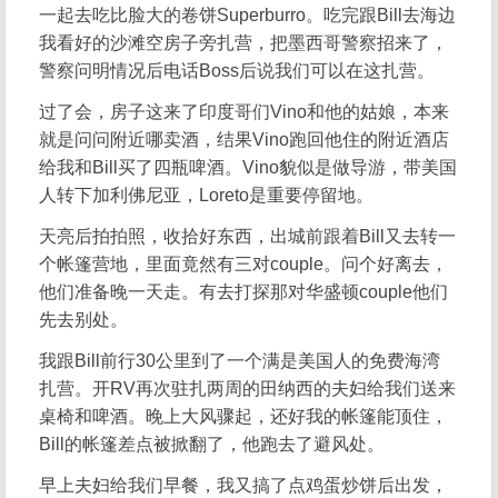
一起去吃比脸大的卷饼Superburro。吃完跟Bill去海边
我看好的沙滩空房子旁扎营，把墨西哥警察招来了，
警察问明情况后电话Boss后说我们可以在这扎营。
过了会，房子这来了印度哥们Vino和他的姑娘，本来
就是问问附近哪卖酒，结果Vino跑回他住的附近酒店
给我和Bill买了四瓶啤酒。Vino貌似是做导游，带美国
人转下加利佛尼亚，Loreto是重要停留地。
天亮后拍拍照，收拾好东西，出城前跟着Bill又去转一
个帐篷营地，里面竟然有三对couple。问个好离去，
他们准备晚一天走。有去打探那对华盛顿couple他们
先去别处。
我跟Bill前行30公里到了一个满是美国人的免费海湾
扎营。开RV再次驻扎两周的田纳西的夫妇给我们送来
桌椅和啤酒。晚上大风骤起，还好我的帐篷能顶住，
Bill的帐篷差点被掀翻了，他跑去了避风处。
早上夫妇给我们早餐，我又搞了点鸡蛋炒饼后出发，