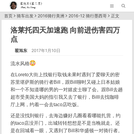
首页
骑车出发
2016骑行美洲
2016-12 骑行墨西哥
正文
洛莱托四天加速跑 向前进伤害四万
点
翟旭东
2017年1月10日
流水风格
在Loreto大街上找银行取钱未果时遇到了爱聊天的密
苏里堪萨斯的骑行者Bill，跟Bill聊时又碰上日本姑娘
和一个不知道哪的男的一对嬉皮士聊了会。跟Bill去趟
超市受美国大妈的指引我又去了银行，Billl去找咖啡
厅上网，约着一会去taco店吃饭。
还是没找到银行，去海边赚好几圈看看哪能扎营，约
的taco店没开门，出城转转想想是不是当晚就走。还
是在回城看一眼，又遇到了Bill和华盛顿一对骑行者。