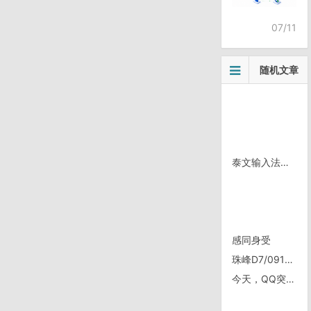
07/11
随机文章
泰文输入法是按什么规律排列的键盘啊
感同身受
珠峰D7/0911, 白坝——扎西宗
今天，QQ突然想上线了。