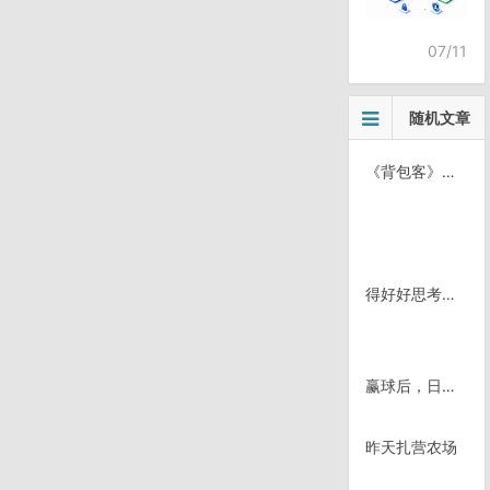
07/11
随机文章
《背包客》歌曲复刻mv及视频拍摄时间地点列表
得好好思考一下
赢球后，日本保守派抗议中国历史教科书
昨天扎营农场