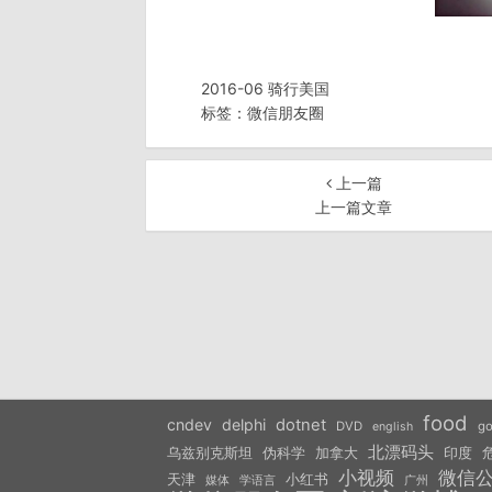
2016-06 骑行美国
标签：
微信朋友圈
上一篇
上一篇文章
food
cndev
delphi
dotnet
DVD
go
english
北漂码头
乌兹别克斯坦
伪科学
加拿大
印度
小视频
微信
天津
小红书
学语言
媒体
广州