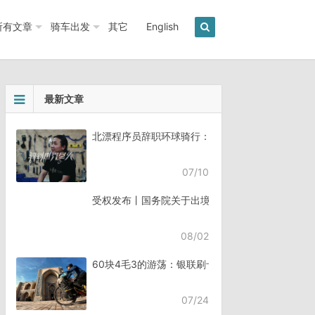
所有文章
骑车出发
其它
English
最新文章
北漂程序员辞职环球骑行：7年骑行45个国家《骑
07/10
受权发布丨国务院关于出境入境管理的规定
08/02
60块4毛3的游荡：银联刷卡失败，却扣了钱
07/24