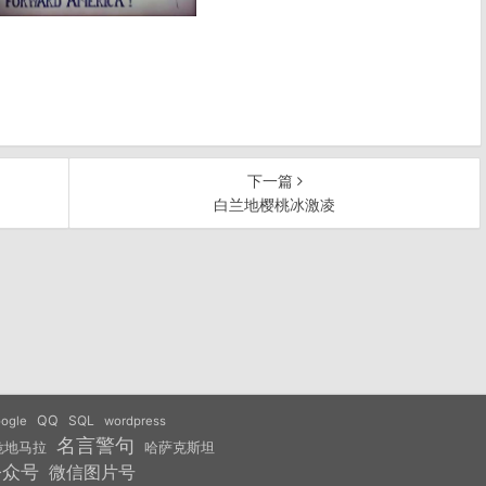
下一篇
白兰地樱桃冰激凌
QQ
SQL
ogle
wordpress
名言警句
危地马拉
哈萨克斯坦
公众号
微信图片号