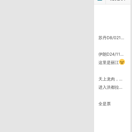
苏丹D8/0210，Nubian沙漠路
伊朗D24/1107，阿舒拉节
这里是丽江
天上龙肉，地上驴肉
进入洪都拉斯
全是票