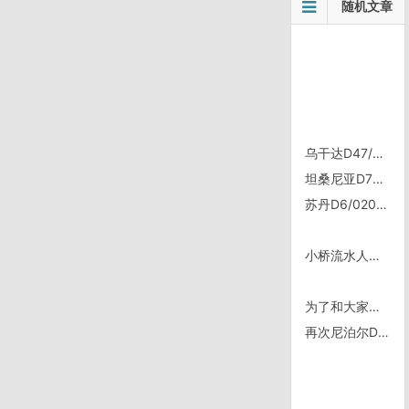
随机文章
乌干达D47/0704，早上刚看到@草鞋琴 在坦桑住超载检查站的事
坦桑尼亚D71/1008，进入Mikumi
苏丹D6/0208㊁，Dongola
小桥流水人家｜骑行墨西哥
为了和大家一起微信运动，我把时区都设成北京了
再次尼泊尔D27/1003，订机票㊀