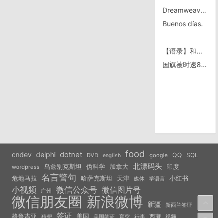
Dreamweaver的快捷键
Buenos días.
【语录】和事业单位打交到
国旗被时速80km以上的风吹的
food
cndev
delphi
dotnet
QQ
SQL
DVD
google
english
北漂码头
乌兹别克斯坦
伪科学
加拿大
印度
wordpress
名言警句
危地马拉
天津
小红书
哈萨克斯坦
学语言
媒体
小视频
微信公众号
微信图片号
广州
微信朋友圈
新浪微博
新疆
新西兰签证
签证
美国
格鲁吉亚
西藏
猜想
美国签证
视频
育空
行李