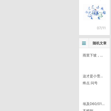
07/11
随机文章
雨里下坡，警局过夜，早起四十公里
这才是小雪山？
终点 问号
埃及D60/0128，游行的人群
不精则……