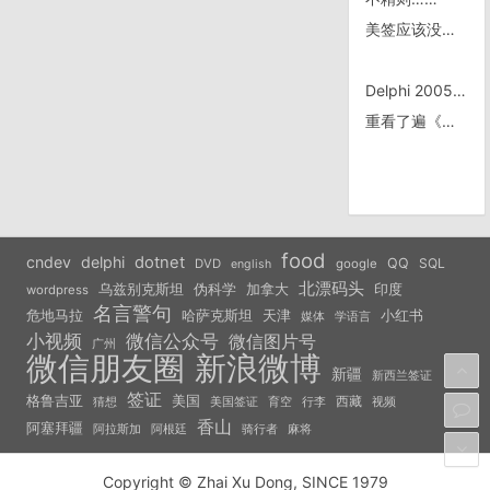
美签应该没啥问题了
Delphi 2005 未试用之前的感受，及转贴“让人失望的delphi2005”
重看了遍《Wall-E》
food
cndev
delphi
dotnet
QQ
SQL
DVD
google
english
北漂码头
乌兹别克斯坦
伪科学
加拿大
印度
wordpress
名言警句
危地马拉
天津
小红书
哈萨克斯坦
学语言
媒体
小视频
微信公众号
微信图片号
广州
微信朋友圈
新浪微博
新疆
新西兰签证
签证
美国
格鲁吉亚
西藏
猜想
美国签证
视频
育空
行李
香山
阿塞拜疆
阿拉斯加
阿根廷
骑行者
麻将
Copyright © Zhai Xu Dong, SINCE 1979