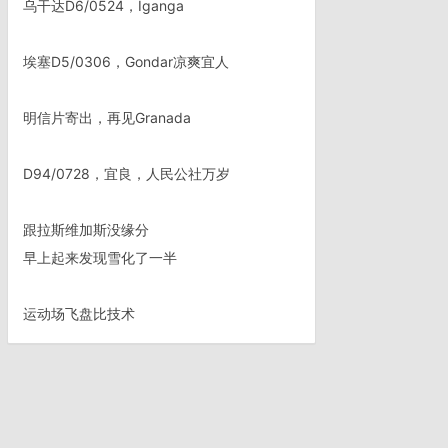
乌干达D6/0524，Iganga
埃塞D5/0306，Gondar凉爽宜人
明信片寄出，再见Granada
D94/0728，宜良，人民公社万岁
跟拉斯维加斯没缘分
早上起来发现雪化了一半
运动场飞盘比技术