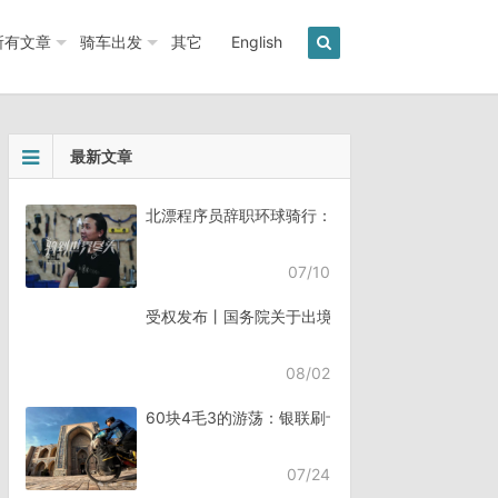
所有文章
骑车出发
其它
English
最新文章
北漂程序员辞职环球骑行：7年骑行45个国家《骑
07/10
受权发布丨国务院关于出境入境管理的规定
08/02
60块4毛3的游荡：银联刷卡失败，却扣了钱
07/24