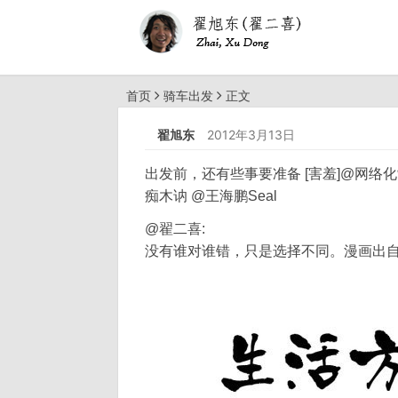
首页
骑车出发
正文
翟旭东
2012年3月13日
出发前，还有些事要准备 [害羞]@网络化制造 
痴木讷 @王海鹏Seal
@翟二喜:
没有谁对谁错，只是选择不同。漫画出自