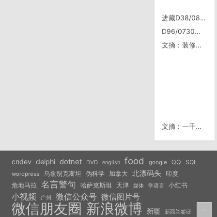
进藏D38/0826, 那曲——23工区
D96/0730，陆良
文摘：装修风水学
文摘：一千元的教训
food
cndev
delphi
dotnet
QQ
SQL
DVD
google
english
北漂码头
乌兹别克斯坦
伪科学
加拿大
印度
wordpress
名言警句
危地马拉
天津
小红书
哈萨克斯坦
学语言
媒体
小视频
微信公众号
微信图片号
广州
微信朋友圈
新浪微博
新疆
新西兰签证