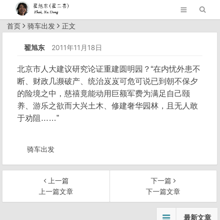
首页
骑车出发
正文
翟旭东
2011年11月18日
北京市人大建议研究论证重建圆明园？“在内忧外患不
断、财政几濒破产、统治岌岌可危可说已到朝不保夕
的险境之中，慈禧竟能动用巨额军费为满足自己颐
养、游乐之欲而大兴土木、修建奢华园林，且无人敢
于劝阻……”
骑车出发
上一篇
下一篇
上一篇文章
下一篇文章
文
最新文章