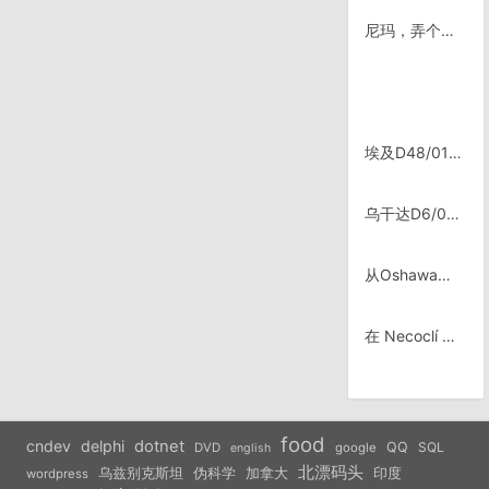
尼玛，弄个假的吓死活的啊！
埃及D48/0116，卢克索
乌干达D6/0524，Iganga
从Oshawa到NYC用了25天
在 Necoclí 偶遇的时间线
food
cndev
delphi
dotnet
QQ
SQL
DVD
google
english
北漂码头
乌兹别克斯坦
伪科学
加拿大
印度
wordpress