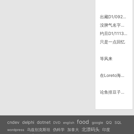
出藏D1/0924, 拉萨——贡嘎
没脾气名字由来
约旦D1/1113，Amman机场快报
只是一点回忆
等风来
在Loreto海边早上拍照时的德和行
论鱼排豆子饭的正确吃法
food
cndev
delphi
dotnet
QQ
SQL
DVD
google
english
北漂码头
乌兹别克斯坦
伪科学
加拿大
印度
wordpress