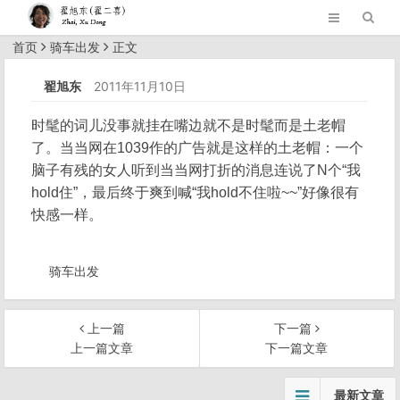
首页
骑车出发
正文
翟旭东
2011年11月10日
时髦的词儿没事就挂在嘴边就不是时髦而是土老帽
了。当当网在1039作的广告就是这样的土老帽：一个
脑子有残的女人听到当当网打折的消息连说了N个“我
hold住”，最后终于爽到喊“我hold不住啦~~”好像很有
快感一样。
骑车出发
上一篇
下一篇
上一篇文章
下一篇文章
文
最新文章