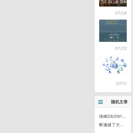
07/24
07/23
07/11
随机文章
珠峰D8/0912, 扎西宗——珠峰大本营
帐篷破了大窟窿