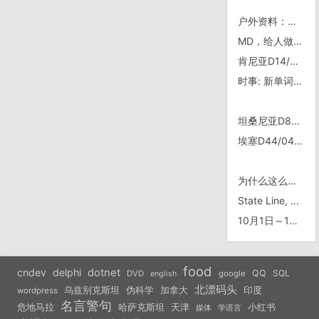
户外资料：五分钟生存手册
MD，给人做一个破程序，没完没了的错误，没完没了的客服，靠，以后不干这种东西了。
肯尼亚D14/0513，Makutano
时事: 新单词“宇航员 taikongnaut”
坦桑尼亚D86/1022，昨晚看着要下雨赶紧找地方扎帐篷
埃塞D44/0414，普瑞山(?)发射站
为什么这么黑，气死猛张飞，不让黑李逵
State Line, Utah and Colorado
10月1日～10月5日，骑车从北京直锦州义县
food
cndev
delphi
dotnet
QQ
SQL
DVD
google
english
北漂码头
乌兹别克斯坦
伪科学
加拿大
印度
wordpress
名言警句
危地马拉
天津
小红书
哈萨克斯坦
学语言
媒体