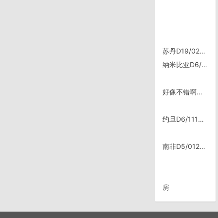
苏丹D19/0221，喀土穆，清真寺周五礼拜
纳米比亚D6/1220，距Rundu 130km
好像不错啊，淘宝买票还有打折
约旦D6/1118，与大风搏斗三个小时
南非D5/0122，这个洞今天是我的
房