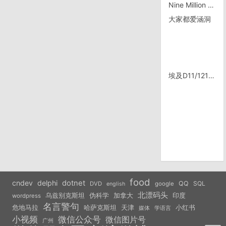
Nine Million Bicycles
大家都爱涵洞
埃及D11/1210，救护车点
food
cndev
delphi
dotnet
QQ
SQL
DVD
google
english
北漂码头
乌兹别克斯坦
伪科学
加拿大
印度
wordpress
名言警句
危地马拉
天津
小红书
哈萨克斯坦
学语言
媒体
小视频
微信公众号
微信图片号
广州