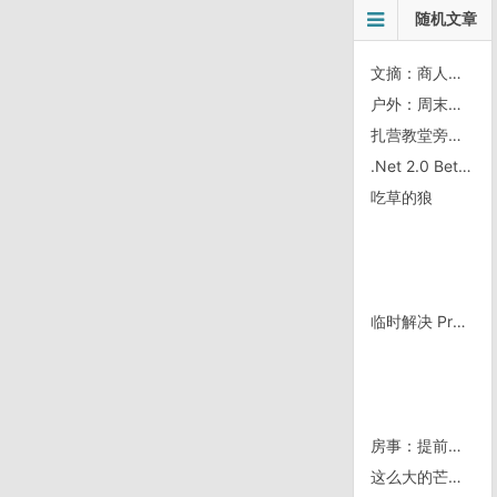
随机文章
文摘：商人的22条准则
户外：周末（3月19日~3月20日）箭扣
扎营教堂旁的三岁半的半
.Net 2.0 Beta 2 今天发现的怪问题
吃草的狼
临时解决 Proxy Switchy 不能自动切换的bug
房事：提前还清房贷别忘退保退税？
这么大的芒果，不捡怪可惜的