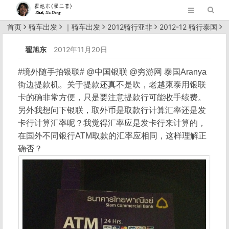
首页
骑车出发
｜
骑车出发
2012骑行亚非
2012-12 骑行泰国
正文
翟旭东
2012年11月20日
#境外随手拍银联# @中国银联 @穷游网 泰国Aranya
街边提款机。关于提款还真不是吹，老越柬泰用银联
卡的确非常方便，只是要注意提款行可能收手续费。
另外我想问下银联，取外币是取款行计算汇率还是发
卡行计算汇率呢？我觉得汇率应是发卡行来计算的，
在国外不同银行ATM取款的汇率应相同，这样理解正
确否？