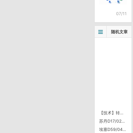
07/11
随机文章
【技术】转：浅析.NET中的Serialization
苏丹D17/0219，喀土穆留学生家
埃塞D59/0429，Omorate