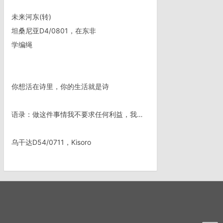
未来河东(转)
坦桑尼亚D4/0801，在东非
学编绳
你想活在诗里，你的生活就是诗
语录：做这件事情我不要求任何利益，我唯一需要的就是：我爽了——选自《小李庄语录》
乌干达D54/0711，Kisoro