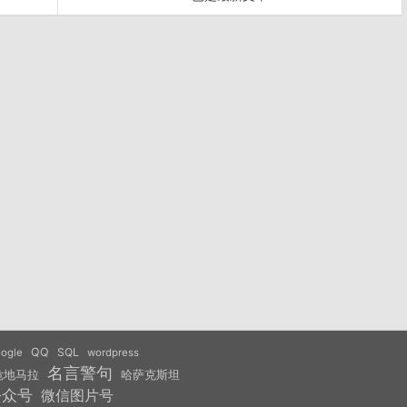
QQ
SQL
ogle
wordpress
名言警句
危地马拉
哈萨克斯坦
公众号
微信图片号