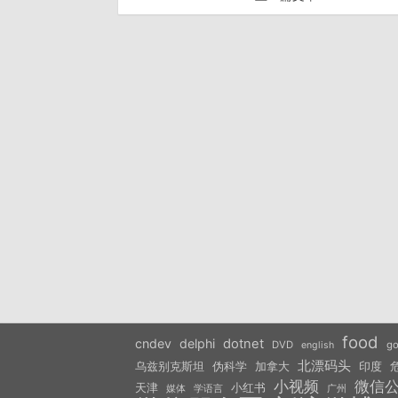
food
cndev
delphi
dotnet
DVD
go
english
北漂码头
乌兹别克斯坦
伪科学
加拿大
印度
小视频
微信
天津
小红书
学语言
媒体
广州