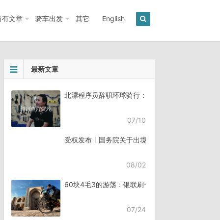
所有文章
骑车出发
其它
English
最新文章
北漂程序员辞职环球骑行：7年骑行45个国家《骑
07/10
受权发布丨国务院关于出境入境管理的规定
08/02
60块4毛3的游荡：银联刷卡失败，却扣了钱
07/24