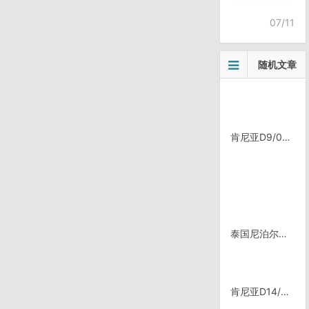
07/11
随机文章
肯尼亚D9/0508，Lokichar
泰国尼泊尔印度 都是上厕所不用带纸的国家
肯尼亚D14/0513，Makutano