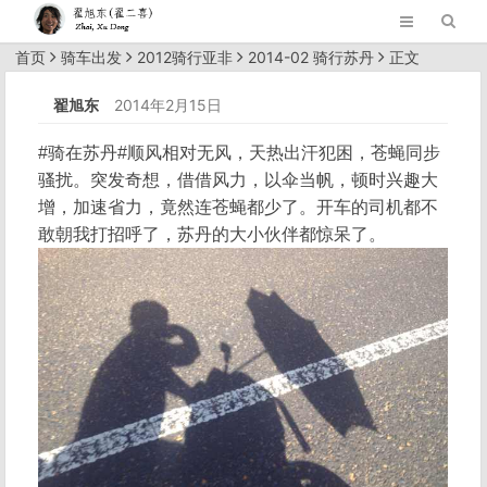
首页
骑车出发
2012骑行亚非
2014-02 骑行苏丹
正文
翟旭东
2014年2月15日
#骑在苏丹#顺风相对无风，天热出汗犯困，苍蝇同步
骚扰。突发奇想，借借风力，以伞当帆，顿时兴趣大
增，加速省力，竟然连苍蝇都少了。开车的司机都不
敢朝我打招呼了，苏丹的大小伙伴都惊呆了。