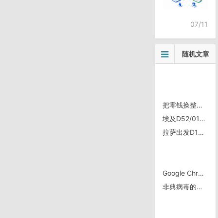
07/11
随机文章
把零钱换整的方法
埃及D52/0120，距阿斯旺90km
拉萨出发D16/0905，亚来 ཡར་སླེབས་
Google Chrome 6.0.472.55 的BUG？
非典病毒的由来