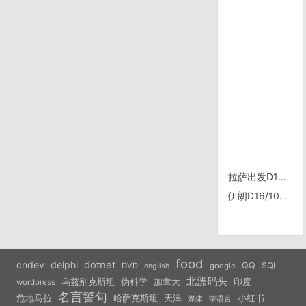
拉萨出发D17/0906，樟木
伊朗D16/1030，伊朗德黑兰办理亚美尼亚签证
food
cndev
delphi
dotnet
QQ
SQL
DVD
google
english
北漂码头
乌兹别克斯坦
伪科学
加拿大
印度
wordpress
名言警句
危地马拉
天津
小红书
哈萨克斯坦
学语言
媒体