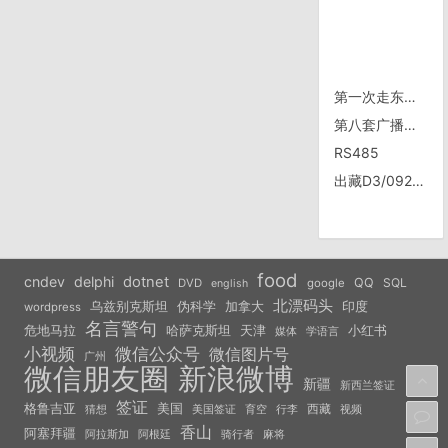
第一次走东纵快速路
第八套广播体操图例及乐曲下载
RS485
出藏D3/0926, 泽当——雍布拉康——泽当——曲松
food
cndev
delphi
dotnet
QQ
SQL
DVD
google
english
北漂码头
乌兹别克斯坦
伪科学
加拿大
印度
wordpress
名言警句
危地马拉
天津
小红书
哈萨克斯坦
学语言
媒体
小视频
微信公众号
微信图片号
广州
微信朋友圈
新浪微博
新疆
新西兰签证
签证
美国
格鲁吉亚
西藏
猜想
美国签证
视频
育空
行李
香山
阿塞拜疆
阿拉斯加
阿根廷
骑行者
麻将