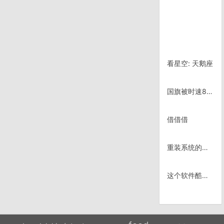
看星空: 天鹅座
国旗被时速80km以上的风吹的
借借借
重装系统的故事
这个软件酷啊～ Windy