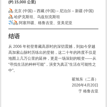
(约 15,000 公里)
北京 (中国) – 西藏 (中国) – 尼泊尔 – 新疆 (中国)
哈萨克斯坦、乌兹别克斯坦
阿塞拜疆、格鲁吉亚、亚美尼亚
结语
从 2006 年初登青藏高原时的深切震撼，到如今穿越
高加索山脉时历练出的坚韧，这二十年的跨度不仅是
地图上几万公里的延伸，更是一场深刻的蜕变——从
“寻找生活的种种可能”，演变为真正“生活在可能性之
中”。
翟旭东（二喜）
2026年4月20日
于 格鲁吉亚